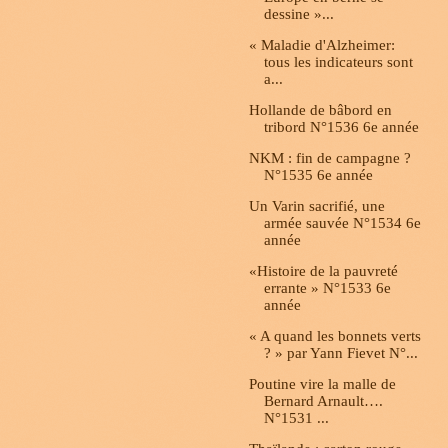
dessine »...
« Maladie d'Alzheimer:
tous les indicateurs sont
a...
Hollande de bâbord en
tribord N°1536 6e année
NKM : fin de campagne ?
N°1535 6e année
Un Varin sacrifié, une
armée sauvée N°1534 6e
année
«Histoire de la pauvreté
errante » N°1533 6e
année
« A quand les bonnets verts
? » par Yann Fievet N°...
Poutine vire la malle de
Bernard Arnault….
N°1531 ...