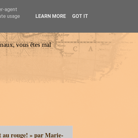
er-agent
rate usage
LEARN MORE
GOT IT
urnaux, vous êtes mal
t au rouge! » par Marie-