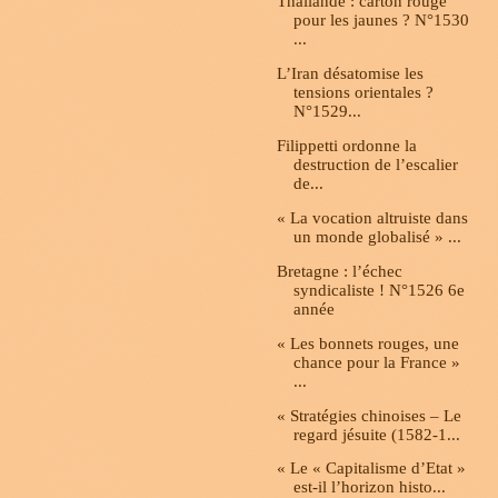
Thaïlande : carton rouge
pour les jaunes ? N°1530
...
L’Iran désatomise les
tensions orientales ?
N°1529...
Filippetti ordonne la
destruction de l’escalier
de...
« La vocation altruiste dans
un monde globalisé » ...
Bretagne : l’échec
syndicaliste ! N°1526 6e
année
« Les bonnets rouges, une
chance pour la France »
...
« Stratégies chinoises – Le
regard jésuite (1582-1...
« Le « Capitalisme d’Etat »
est-il l’horizon histo...