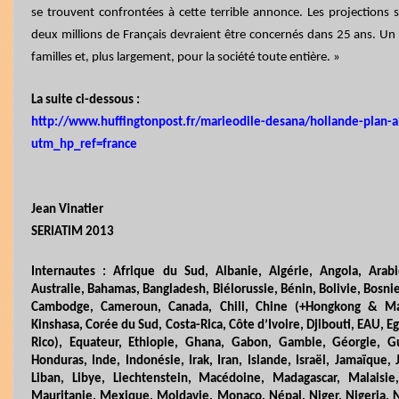
se trouvent confrontées à cette terrible annonce. Les projections s
deux millions de Français devraient être concernés dans 25 ans. Un
familles et, plus largement, pour la société toute entière. »
La suite ci-dessous :
http://www.huffingtonpost.fr/marieodile-desana/hollande-plan
utm_hp_ref=france
Jean Vinatier
SERIATIM 2013
Internautes : Afrique du Sud, Albanie, Algérie, Angola, Arab
Australie, Bahamas, Bangladesh, Biélorussie, Bénin, Bolivie, Bosnie
Cambodge, Cameroun, Canada, Chili, Chine (+Hongkong & Ma
Kinshasa, Corée du Sud, Costa-Rica, Côte d’Ivoire, Djibouti, EAU, E
Rico), Equateur, Ethiopie, Ghana, Gabon, Gambie, Géorgie, G
Honduras, Inde, Indonésie, Irak, Iran, Islande, Israël, Jamaïque,
Liban, Libye, Liechtenstein, Macédoine, Madagascar, Malaisi
Mauritanie, Mexique, Moldavie, Monaco, Népal, Niger, Nigeria,