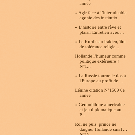
année
« Agir face à l’interminable
agonie des institutio...
« L’histoire entre rêve et
plaisir Entretien avec ...
« Le Kurdistan irakien, îlot
de tolérance religie...
Hollande l’humeur comme
politique extérieure ?
N°1...
« La Russie tourne le dos à
l'Europe au profit de ...
Lénine citation N°1509 6e
année
« Géopolitique américaine
et jeu diplomatique au
P...
Roi ne puis, prince ne
daigne, Hollande suis1…
N°15...