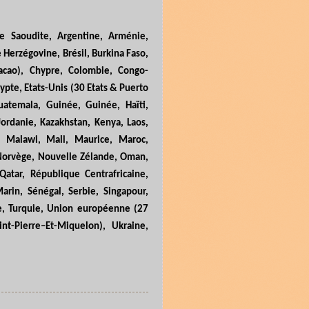
ie Saoudite, Argentine, Arménie,
 Herzégovine, Brésil, Burkina Faso,
cao), Chypre, Colombie, Congo-
gypte, Etats-Unis (30 Etats & Puerto
uatemala, Guinée, Guinée, Haïti,
 Jordanie, Kazakhstan, Kenya, Laos,
e, Malawi, Mali, Maurice, Maroc,
 Norvège, Nouvelle Zélande, Oman,
Qatar, République Centrafricaine,
arin, Sénégal, Serbie, Singapour,
sie, Turquie, Union européenne (27
int
-
Pierre–Et-Miquelon), Ukraine,