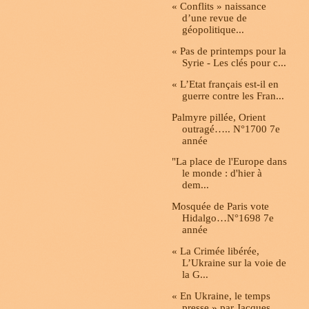
« Conflits » naissance
d’une revue de
géopolitique...
« Pas de printemps pour la
Syrie - Les clés pour c...
« L’Etat français est-il en
guerre contre les Fran...
Palmyre pillée, Orient
outragé….. N°1700 7e
année
"La place de l'Europe dans
le monde : d'hier à
dem...
Mosquée de Paris vote
Hidalgo…N°1698 7e
année
« La Crimée libérée,
L’Ukraine sur la voie de
la G...
« En Ukraine, le temps
presse » par Jacques