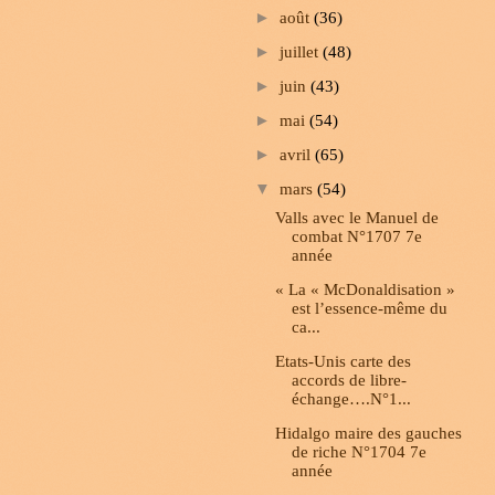
►
août
(36)
►
juillet
(48)
►
juin
(43)
►
mai
(54)
►
avril
(65)
▼
mars
(54)
Valls avec le Manuel de
combat N°1707 7e
année
« La « McDonaldisation »
est l’essence-même du
ca...
Etats-Unis carte des
accords de libre-
échange….N°1...
Hidalgo maire des gauches
de riche N°1704 7e
année