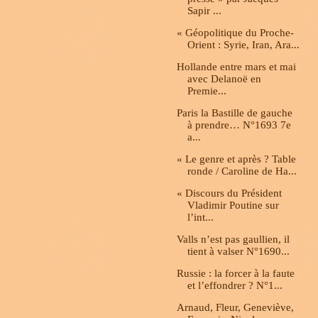
Sapir ...
« Géopolitique du Proche-
Orient : Syrie, Iran, Ara...
Hollande entre mars et mai
avec Delanoë en
Premie...
Paris la Bastille de gauche
à prendre… N°1693 7e
a...
« Le genre et après ? Table
ronde / Caroline de Ha...
« Discours du Président
Vladimir Poutine sur
l’int...
Valls n’est pas gaullien, il
tient à valser N°1690...
Russie : la forcer à la faute
et l’effondrer ? N°1...
Arnaud, Fleur, Geneviève,