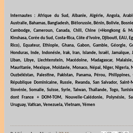
Internautes : Afrique du Sud, Albanie, Algérie, Angola, Arab
Australie, Bahamas, Bangladesh, Biélorussie, Bénin, Bolivie, Bosnie
Cambodge, Cameroun, Canada, Chili, Chine (+Hongkong & Ma
Kinshasa, Corée du Sud, Costa-Rica, Côte d’Ivoire, Djibouti, EAU, E
Rico), Equateur, Ethiopie, Ghana, Gabon, Gambie, Géorgie, G
Honduras, Inde, Indonésie, Irak, Iran, Islande, Israël, Jamaïque,
Liban, Libye, Liechtenstein, Macédoine, Madagascar, Malaisi
Mauritanie, Mexique, Moldavie, Monaco, Népal, Niger, Nigeria,
Ouzbékistan, Palestine, Pakistan, Panama, Pérou, Philippines, 
République Dominicaine, Russie, Rwanda, San Salvador, Saint-M
Slovénie, Somalie, Suisse, Syrie, Taiwan, Thaïlande, Togo, Tuni
dont France + DOM-TOM, Nouvelle-Calédonie, Polynésie, Sa
Uruguay, Vatican, Venezuela, Vietnam, Yémen