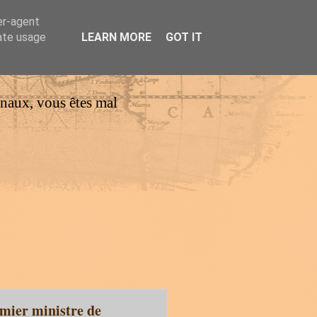
er-agent
rate usage
LEARN MORE
GOT IT
urnaux, vous êtes mal
mier ministre de