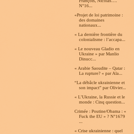
François, Nicolas….
N°16...
«Projet de loi patrimoine :
des domaines
nationaux...
« La dernière frontière du
colonialisme : l’accapa...
« Le nouveau Gladio en
Ukraine » par Manlio
Dinucc...
« Arabie Saoudite – Qatar :
La rupture? « par Ala...
“La débâcle ukrainienne et
son impact” par Olivier...
« L’Ukraine, la Russie et le
monde : Cinq question...
Crimée : Poutine/Obama : «
Fuck the EU » ? N°1679
...
« Crise ukrainienne : quel