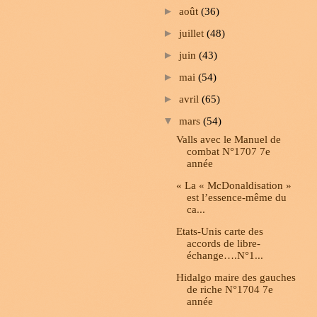
►
août
(36)
►
juillet
(48)
►
juin
(43)
►
mai
(54)
►
avril
(65)
▼
mars
(54)
Valls avec le Manuel de
combat N°1707 7e
année
« La « McDonaldisation »
est l’essence-même du
ca...
Etats-Unis carte des
accords de libre-
échange….N°1...
Hidalgo maire des gauches
de riche N°1704 7e
année