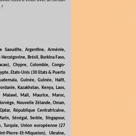
vait réussi à éviter avec un certain
 ?
ie Saoudite, Argentine, Arménie,
 Herzégovine, Brésil, Burkina Faso,
cao), Chypre, Colombie, Congo-
gypte, Etats-Unis (30 Etats & Puerto
uatemala, Guinée, Guinée, Haïti,
 Jordanie, Kazakhstan, Kenya, Laos,
e, Malawi, Mali, Maurice, Maroc,
 Norvège, Nouvelle Zélande, Oman,
Qatar, République Centrafricaine,
arin, Sénégal, Serbie, Singapour,
sie, Turquie, Union européenne (27
int
-
Pierre–Et-Miquelon), Ukraine,