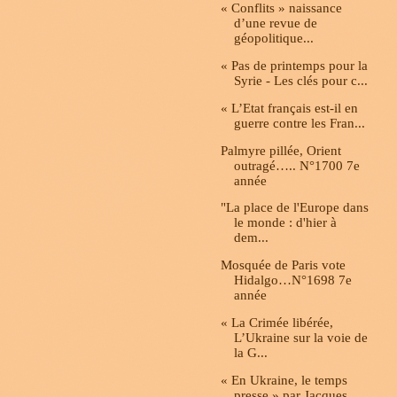
« Conflits » naissance
d’une revue de
géopolitique...
« Pas de printemps pour la
Syrie - Les clés pour c...
« L’Etat français est-il en
guerre contre les Fran...
Palmyre pillée, Orient
outragé….. N°1700 7e
année
"La place de l'Europe dans
le monde : d'hier à
dem...
Mosquée de Paris vote
Hidalgo…N°1698 7e
année
« La Crimée libérée,
L’Ukraine sur la voie de
la G...
« En Ukraine, le temps
presse » par Jacques