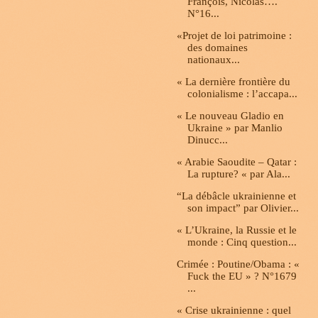
François, Nicolas….
N°16...
«Projet de loi patrimoine :
des domaines
nationaux...
« La dernière frontière du
colonialisme : l’accapa...
« Le nouveau Gladio en
Ukraine » par Manlio
Dinucc...
« Arabie Saoudite – Qatar :
La rupture? « par Ala...
“La débâcle ukrainienne et
son impact” par Olivier...
« L’Ukraine, la Russie et le
monde : Cinq question...
Crimée : Poutine/Obama : «
Fuck the EU » ? N°1679
...
« Crise ukrainienne : quel