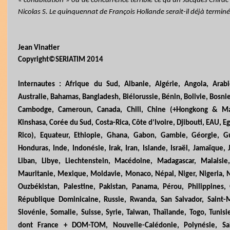
« cohabitation » ou de concurrence terrible ce qu’un Jacques Chirac a
Nicolas S. Le quinquennat de François Hollande serait-il déjà terminé
Jean Vinatier
Copyright©SERIATIM 2014
Internautes : Afrique du Sud, Albanie, Algérie, Angola, Arab
Australie, Bahamas, Bangladesh, Biélorussie, Bénin, Bolivie, Bosnie
Cambodge, Cameroun, Canada, Chili, Chine (+Hongkong & Ma
Kinshasa, Corée du Sud, Costa-Rica, Côte d’Ivoire, Djibouti, EAU, E
Rico), Equateur, Ethiopie, Ghana, Gabon, Gambie, Géorgie, G
Honduras, Inde, Indonésie, Irak, Iran, Islande, Israël, Jamaïque,
Liban, Libye, Liechtenstein, Macédoine, Madagascar, Malaisi
Mauritanie, Mexique, Moldavie, Monaco, Népal, Niger, Nigeria,
Ouzbékistan, Palestine, Pakistan, Panama, Pérou, Philippines, 
République Dominicaine, Russie, Rwanda, San Salvador, Saint-M
Slovénie, Somalie, Suisse, Syrie, Taiwan, Thaïlande, Togo, Tuni
dont France + DOM-TOM, Nouvelle-Calédonie, Polynésie, Sa