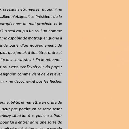
x pressions étrangères, quand il ne
…Rien n’obligeait le Président de la
 européennes de mai prochain et le
t d’un seul coup d’un seul un homme
omme capable de matraquer quand il
lande parle d’un gouvernement de
lus que jamais il doit être l’ordre et
te des socialistes ? En le retenant,
tout rassurer l’extérieur du pays :
ésignant, comme vient de le relever
an » ne décoche-t-il pas les flèches
ponsabilité, et remettre en ordre de
ne peut pas perdre en se retrouvant
arkozy situé lui à « gauche ».Pour
 pour lui d’entrer dans une sorte de