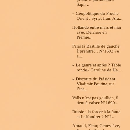
Sapir ...
« Géopolitique du Proche-
Orient : Syrie, Iran, Ara...
Hollande entre mars et mai
avec Delanoë en
Premie...
Paris la Bastille de gauche
à prendre… N°1693 7e
a...
« Le genre et après ? Table
ronde / Caroline de Ha...
« Discours du Président
Vladimir Poutine sur
l’int...
Valls n’est pas gaullien, il
tient à valser N°1690...
Russie : la forcer à la faute
et l’effondrer ? N°1...
Arnaud, Fleur, Geneviève,