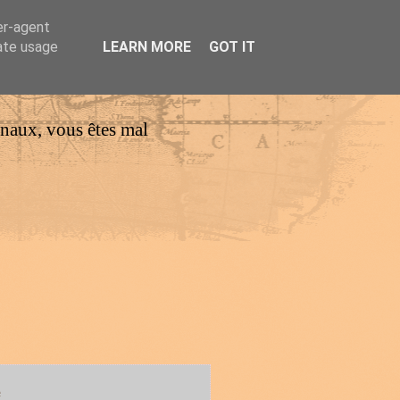
er-agent
rate usage
LEARN MORE
GOT IT
urnaux, vous êtes mal
e