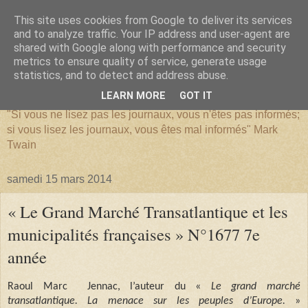
This site uses cookies from Google to deliver its services
and to analyze traffic. Your IP address and user-agent are
shared with Google along with performance and security
metrics to ensure quality of service, generate usage
SERIATIM
statistics, and to detect and address abuse.
LEARN MORE
GOT IT
"Si vous ne lisez pas les journaux, vous n'êtes pas informés;
si vous lisez les journaux, vous êtes mal informés" Mark
Twain
samedi 15 mars 2014
« Le Grand Marché Transatlantique et les
municipalités françaises » N°1677 7e
année
Raoul Marc
Jennac, l’auteur du «
Le grand marché
transatlantique. La menace sur les peuples d’Europe.
»