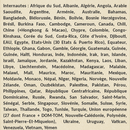
Internautes : Afrique du Sud, Albanie, Algérie, Angola, Arabie
Saoudite, Argentine, Arménie, Australie, Bahamas,
Bangladesh, Biélorussie, Bénin, Bolivie, Bosnie Herzégovine,
Brésil, Burkina Faso, Cambodge, Cameroun, Canada, Chili,
Chine (+Hongkong & Macao), Chypre, Colombie, Congo-
Kinshasa, Corée du Sud, Costa-Rica, Côte d’Ivoire, Djibouti,
EAU, Egypte, Etats-Unis (30 Etats & Puerto Rico), Equateur,
Ethiopie, Ghana, Gabon, Gambie, Géorgie, Guatemala, Guinée,
Guinée, Haïti, Honduras, Inde, Indonésie, Irak, Iran, Islande,
Israël, Jamaïque, Jordanie, Kazakhstan, Kenya, Laos, Liban,
Libye, Liechtenstein, Macédoine, Madagascar, Malaisie,
Malawi, Mali, Maurice, Maroc, Mauritanie, Mexique,
Moldavie, Monaco, Népal, Niger, Nigeria, Norvège, Nouvelle
Zélande, Oman, Ouzbékistan, Palestine, Pakistan, Pérou,
Philippines, Qatar, République Centrafricaine, République
Dominicaine, Russie, Rwanda, San Salvador, Saint-Marin,
Sénégal, Serbie, Singapour, Slovénie, Somalie, Suisse, Syrie,
Taiwan, Thaïlande, Togo, Tunisie, Turquie, Union européenne
(27 dont France + DOM-TOM, Nouvelle-Calédonie, Polynésie,
Saint
-
Pierre–Et-Miquelon), Ukraine, Uruguay, Vatican,
Venezuela, Vietnam, Yémen