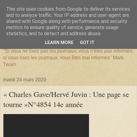
This site uses cookies from Google to deliver its services
and to analyze traffic. Your IP address and user-agent are
shared with Google along with performance and security
metrics to ensure quality of service, generate usage
SERIATIM
statistics, and to detect and address abuse.
LEARN MORE
GOT IT
"Si vous ne lisez pas les journaux, vous n'êtes pas informés;
si vous lisez les journaux, vous êtes mal informés" Mark
Twain
mardi 24 mars 2020
« Charles Gave/Hervé Juvin : Une page se
tourne »N°4854 14e année