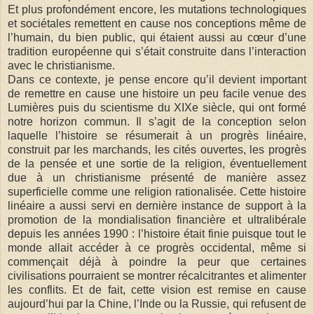
Et plus profondément encore, les mutations technologiques
et sociétales remettent en cause nos conceptions même de
l’humain, du bien public, qui étaient aussi au cœur d’une
tradition européenne qui s’était construite dans l’interaction
avec le christianisme.
Dans ce contexte, je pense encore qu’il devient important
de remettre en cause une histoire un peu facile venue des
Lumières puis du scientisme du XIXe siècle, qui ont formé
notre horizon commun. Il s’agit de la conception selon
laquelle l’histoire se résumerait à un progrès linéaire,
construit par les marchands, les cités ouvertes, les progrès
de la pensée et une sortie de la religion, éventuellement
due à un christianisme présenté de manière assez
superficielle comme une religion rationalisée. Cette histoire
linéaire a aussi servi en dernière instance de support à la
promotion de la mondialisation financière et ultralibérale
depuis les années 1990 : l’histoire était finie puisque tout le
monde allait accéder à ce progrès occidental, même si
commençait déjà à poindre la peur que certaines
civilisations pourraient se montrer récalcitrantes et alimenter
les conflits. Et de fait, cette vision est remise en cause
aujourd’hui par la Chine, l’Inde ou la Russie, qui refusent de