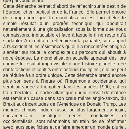
que j’ai voulu écrire.
Cette démarche permet d’abord de réfléchir sur le destin de
l’Europe, et en particulier de la France. Elle permet encore
de comprendre que la mondialisation est loin d’être le
simple résultat d’un progrès technique qui aboutirait
naturellement à une globalisation sous la forme que nous
connaissons, inéluctable et face à laquelle il ne reste qu’à
s’adapter. Au contraire, réfléchir sur la papauté, son rapport
à l’Occident et les résistances qu’elle a rencontrées oblige à
s’arrêter sur toute la complexité du parcours qui aboutit à
notre époque. La mondialisation actuelle apparaît dès lors
comme le résultat imprévisible d’une histoire plurielle, née
d’interactions et conflits entre acteurs multiples ; elle ne peut
se réduire à un ordre unique. Cette démarche prend encore
plus son sens à l’heure où l’hégémonie occidentale, qui
semblait vouée à triompher dans les années 1990, est en
train d’éclater. Le cadre atlantique qui lui servait de matrice
est remis en cause dans son cœur même anglo-saxon, du
Brexit aux incertitudes de l’Amérique de Donald Trump. Les
mondes chinois, indien, russe, ou plus largement africain,
sud-américain, asiatique, certes mondialisés et
occidentalisés, sont néanmoins en train de se réaffirmer
avec leurs spécificités et de faire émerger un monde pluriel.