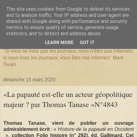
This site uses cookies from Google to deliver its services
and to analyze traffic. Your IP address and user-agent are
shared with Google along with performance and security
metrics to ensure quality of service, generate usage
SERIATIM
statistics, and to detect and address abuse.
LEARN MORE
GOT IT
"Si vous ne lisez pas les journaux, vous n'êtes pas informés;
si vous lisez les journaux, vous êtes mal informés" Mark
Twain
dimanche 15 mars 2020
«La papauté est-elle un acteur géopolitique
majeur ? par Thomas Tanase »N°4843
Thomas Tanase, vient de publier un ouvrage
admirablement écrit
: «
Histoire de la papauté en Occident
»,
collection Folio histoire (n° 292), éd. Gallimard. Cet