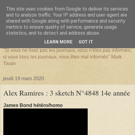
This site uses cookies from Google to deliver its services
and to analyze traffic. Your IP address and user-agent are
shared with Google along with performance and security
metrics to ensure quality of service, generate usage
SERIATIM
statistics, and to detect and address abuse.
LEARN MORE
GOT IT
"Si vous ne lisez pas les journaux, vous n'êtes pas informés;
si vous lisez les journaux, vous êtes mal informés" Mark
Twain
jeudi 19 mars 2020
Alex Ramires : 3 sketch N°4848 14e année
James Bond hétéro/homo