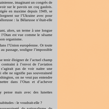
rainienne, imaginant un congrès de
oir sur le pavois un coq gaulois.
 érigée en maxime depuis 1949, se
lorgnent sur l’Ukraine avec pour
lorusse : la Bélarusse n’était-elle
tant, alors, un terme à une longue
re, l’Otan est vue comme le sésame
 son organisme.
 dans l’Union européenne. Or toute
au passage, souligne l’impossible
 se tenir éloigner de l’actuel champ
 contraint à l’envoi de l’aviation
s’agirait pas de voir naitre une
elle ne signifie pas souveraineté
shington, on ne veut pas entendre
 mettre dans l’Otan et d’achever
e y pense mais avec des lunettes
abitudes : le voudrait-elle ?
souveraineté, du nationalisme, du