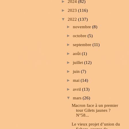
►
2024
(82)
►
2023
(116)
▼
2022
(137)
►
novembre
(8)
►
octobre
(5)
►
septembre
(11)
►
août
(1)
►
juillet
(12)
►
juin
(7)
►
mai
(14)
►
avril
(13)
▼
mars
(26)
Macron face à un premier
tour Gilets jaunes ?
N°58...
Le vieux projet d’union du