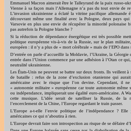
Emmanuel Macron aimerait être le Talleyrand de la paix russo-uk
Vienne à sa façon mais l’Allemagne n’a pas du tout envie de rev
L’invasion ukrainienne a éclaté la vitrine pacifique allemande
découvrant même une finalité avec la Pologne, deux pays qui 
Varsovie en plus une envie de récupérer la minorité polonaise bié
pas autrefois la Pologne blanche ?
Si la réduction de dépendance énergétique est très possible met
politique européenne vis-à-vis de la Russie, sur le plan militai
européen : il n’y a plus de « mort cérébrale » mais de l’EPO dans
D’entrée on parle d’accueillir la Moldavie, l’Ukraine, la Géorgie
entrée dans l’Union commence par une adhésion à l’Otan ce qui, 
neutralité ukrainienne.
Les États-Unis ne peuvent se battre sur deux fronts. Ils veillent à
de bataille : refus de la zone d’exclusion otanienne qui aurait
américaine avec le risque que l’on devine. Cependant, il ne 
« autonomie militaire » européenne car toute autonomie même si 
ou indépendance, impliquerait une égalité euro-américaine. A Wa
cette musique. L’idée serait de satelliser la Russie, de la
l’encerclement de la Chine, l’Europe regardant le train passer.
L’Europe a-t-elle l’envie politique de l’indépendance ? Ell
américaines ce qui n’aboutira à rien.
L’Europe devrait faire son introspection au risque de se défaire d’h
Dans une Europe balayée sans cesse par la diabolisation de la 