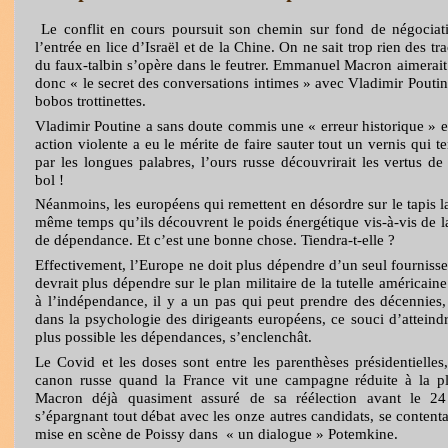
Le conflit en cours poursuit son chemin sur fond de négociat
l’entrée en lice d’Israël et de la Chine. On ne sait trop rien des tra
du faux-talbin s’opère dans le feutrer. Emmanuel Macron aimerait êt
donc « le secret des conversations intimes » avec Vladimir Poutin
bobos trottinettes.
Vladimir Poutine a sans doute commis une « erreur historique » e
action violente a eu le mérite de faire sauter tout un vernis qui t
par les longues palabres, l’ours russe découvrirait les vertus de
bol !
Néanmoins, les européens qui remettent en désordre sur le tapis 
même temps qu’ils découvrent le poids énergétique vis-à-vis de la
de dépendance. Et c’est une bonne chose. Tiendra-t-elle ?
Effectivement, l’Europe ne doit plus dépendre d’un seul fourniss
devrait plus dépendre sur le plan militaire de la tutelle américai
à l’indépendance, il y a un pas qui peut prendre des décennies, 
dans la psychologie des dirigeants européens, ce souci d’atteind
plus possible les dépendances, s’enclenchât.
Le Covid et les doses sont entre les parenthèses présidentielles
canon russe quand la France vit une campagne réduite à la p
Macron déjà quasiment assuré de sa réélection avant le 24 f
s’épargnant tout débat avec les onze autres candidats, se contenta
mise en scène de Poissy dans
« un dialogue » Potemkine.