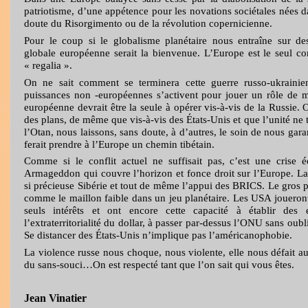
patriotisme, d’une appétence pour les novations sociétales nées d
doute du Risorgimento ou de la révolution copernicienne.
Pour le coup si le globalisme planétaire nous entraîne sur de
globale européenne serait la bienvenue. L’Europe est le seul co
« regalia ».
On ne sait comment se terminera cette guerre russo-ukraini
puissances non -européennes s’activent pour jouer un rôle de 
européenne devrait être la seule à opérer vis-à-vis de la Russie.
des plans, de même que vis-à-vis des États-Unis et que l’unité ne 
l’Otan, nous laissons, sans doute, à d’autres, le soin de nous gara
ferait prendre à l’Europe un chemin tibétain.
Comme si le conflit actuel ne suffisait pas, c’est une crise 
Armageddon qui couvre l’horizon et fonce droit sur l’Europe. La R
si précieuse Sibérie et tout de même l’appui des BRICS. Le gros 
comme le maillon faible dans un jeu planétaire. Les USA joueront 
seuls intérêts et ont encore cette capacité à établir des e
l’extraterritorialité du dollar, à passer par-dessus l’ONU sans oub
Se distancer des États-Unis n’implique pas l’américanophobie.
La violence russe nous choque, nous violente, elle nous défait au
du sans-souci…On est respecté tant que l’on sait qui vous êtes.
Jean Vinatier