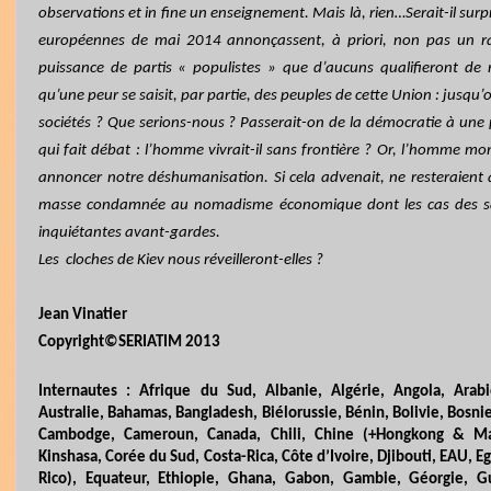
observations et in fine un enseignement. Mais là, rien…Serait-il surp
européennes de mai 2014 annonçassent, à priori, non pas un 
puissance de partis « populistes » que d’aucuns qualifieront de
qu’une peur se saisit, par partie, des peuples de cette Union : jusqu’o
sociétés ? Que serions-nous ? Passerait-on de la démocratie à une p
qui fait débat : l’homme vivrait-il sans frontière ? Or, l’homme mo
annoncer notre déshumanisation. Si cela advenait, ne resteraient 
masse condamnée au nomadisme économique dont les cas des sala
inquiétantes avant-gardes.
Les
cloches de Kiev nous réveilleront-elles ?
Jean Vinatier
Copyright©SERIATIM 2013
Internautes : Afrique du Sud, Albanie, Algérie, Angola, Arab
Australie, Bahamas, Bangladesh, Biélorussie, Bénin, Bolivie, Bosnie
Cambodge, Cameroun, Canada, Chili, Chine (+Hongkong & Ma
Kinshasa, Corée du Sud, Costa-Rica, Côte d’Ivoire, Djibouti, EAU, E
Rico), Equateur, Ethiopie, Ghana, Gabon, Gambie, Géorgie, G