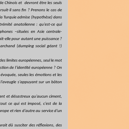
de Chinois et
devront être les seuls
suit-il sans fin ? Prenons le cas de
s la Turquie admise (hypothèse) dans
trémité anatolienne : qu’est-ce qui
phones –situées en Asie centrale-
it-elle pour autant une puissance ?
 marchand (dumping social géant !)
des limites européennes, seul le mot
tion de l’identité européenne ? On
évoquée, seules les émotions et les
l’aveugle s’appuyant sur un bâton
rant et désastreux qu’aucun ciment,
 tout ce qui est imposé, c’est de la
urope et rien d’autre au service d’un
urait dû susciter des réflexions, des