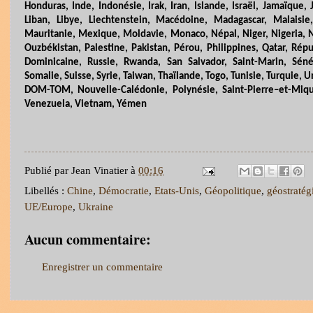
Honduras, Inde, Indonésie, Irak, Iran, Islande, Israël, Jamaïque,
Liban, Libye, Liechtenstein, Macédoine, Madagascar, Malaisi
Mauritanie, Mexique, Moldavie, Monaco, Népal, Niger, Nigeria,
Ouzbékistan, Palestine, Pakistan, Pérou, Philippines, Qatar, Rép
Dominicaine, Russie, Rwanda, San Salvador, Saint-Marin, Sénég
Somalie, Suisse, Syrie, Taiwan, Thaïlande, Togo, Tunisie, Turquie,
DOM-TOM, Nouvelle-Calédonie, Polynésie, Saint
-
Pierre–et-Miqu
Venezuela, Vietnam, Yémen
Publié par
Jean Vinatier
à
00:16
Libellés :
Chine
,
Démocratie
,
Etats-Unis
,
Géopolitique
,
géostratég
UE/Europe
,
Ukraine
Aucun commentaire:
Enregistrer un commentaire