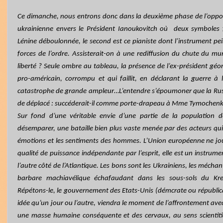
Ce dimanche, nous entrons donc dans la deuxième phase de l’opposi
ukrainienne envers le Président Ianoukovitch où
deux symboles f
Lénine déboulonnée, le second est ce pianiste dont l’instrument pei
forces de l’ordre. Assisterait-on à une rediffusion du chute du mur d
liberté ? Seule ombre au tableau, la présence de l’ex-président géo
pro-américain, corrompu et qui faillit, en déclarant la guerre 
catastrophe de grande ampleur…L’entendre s’époumoner que la Russi
de déplacé : succéderait-il comme porte-drapeau à Mme Tymochenk
Sur fond d’une véritable envie d’une partie de la population d
désemparer, une bataille bien plus vaste menée par des acteurs qui s
émotions et les sentiments des hommes. L’Union européenne ne joue
qualité de puissance indépendante par l’esprit, elle est un instrume
l’autre côté de l’Atlantique. Les bons sont les Ukrainiens, les mécha
barbare machiavélique échafaudant dans les sous-sols du Kre
Répétons-le, le gouvernement des Etats-Unis (démcrate ou républica
idée qu’un jour ou l’autre, viendra le moment de l’affrontement avec l
une masse humaine conséquente et des cervaux, au sens scientiti