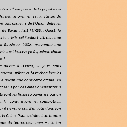
tion d’une partie de la population
urent: le premier est la statue de
nt aux couleurs de l’Union défie les
e Berlin : l’Est l’URSS, l’Ouest, la
rgien,
Mikheïl Saakachvili, plus que
à la Russie en 2008, provoquer une
e c’est le servage à quelque chose
o ?
e passer à l’Ouest, se joue, sans
avent utiliser et faire cheminer les
 aucun rôle dans cette affaire, en
nt tenu par des élites obéissantes à
nts sont les Russes gouvernés par un
mlin conjurations et complots…..
in) ne varie pas d’un iota dans son
a Chine. Pour ce faire, il lui faudra
que du terme, (leur pays + l’Union