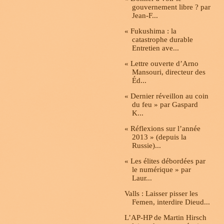
gouvernement libre ? par
Jean-F...
« Fukushima : la
catastrophe durable
Entretien ave...
« Lettre ouverte d’Arno
Mansouri, directeur des
Éd...
« Dernier réveillon au coin
du feu » par Gaspard
K...
« Réflexions sur l’année
2013 » (depuis la
Russie)...
« Les élites débordées par
le numérique » par
Laur...
Valls : Laisser pisser les
Femen, interdire Dieud...
L’AP-HP de Martin Hirsch