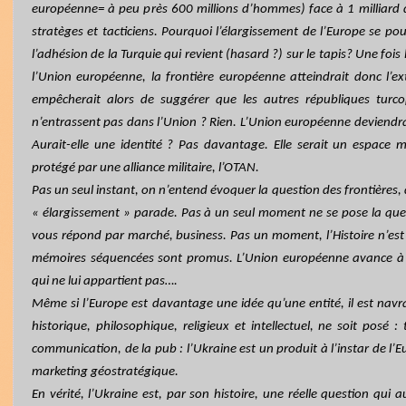
européenne= à peu près 600 millions d’hommes) face à 1 milliard 
stratèges et tacticiens. Pourquoi l’élargissement de l’Europe se pour
l’adhésion de la Turquie qui revient (hasard ?) sur le tapis? Une foi
l’Union européenne, la frontière européenne atteindrait donc l’ex
empêcherait alors de suggérer que les autres républiques turco
n’entrassent pas dans l’Union ? Rien. L’Union européenne deviendra
Aurait-elle une identité ? Pas davantage. Elle serait un espace
protégé par une alliance militaire, l’OTAN.
Pas un seul instant, on n’entend évoquer la question des frontières, 
« élargissement » parade. Pas à un seul moment ne se pose la ques
vous répond par marché, business. Pas un moment, l’Histoire n’est 
mémoires séquencées sont promus. L’Union européenne avance à 
qui ne lui appartient pas….
Même si l’Europe est davantage une idée qu’une entité, il est nav
historique, philosophique, religieux et intellectuel, ne soit posé :
communication, de la pub : l’Ukraine est un produit à l’instar de l’E
marketing géostratégique.
En vérité,
l’Ukraine est, par son histoire, une réelle question qui a