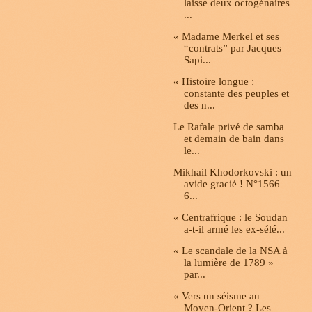
laisse deux octogénaires
...
« Madame Merkel et ses
“contrats” par Jacques
Sapi...
« Histoire longue :
constante des peuples et
des n...
Le Rafale privé de samba
et demain de bain dans
le...
Mikhail Khodorkovski : un
avide gracié ! N°1566
6...
« Centrafrique : le Soudan
a-t-il armé les ex-sélé...
« Le scandale de la NSA à
la lumière de 1789 »
par...
« Vers un séisme au
Moyen-Orient ? Les