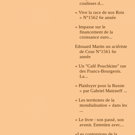
coulisses d...
« Vive la race de nos Rois
» N°1562 6e année
« Impasse sur le
financement de la
croissance euro...
Edouard Martin un aciériste
de Cour N°1561 6e
année
« Un "Café Pouchkine" rue
des Francs-Bourgeois.
La...
« Plaidoyer pour la Russie
» par Gabriel Matzneff ...
« Les territoires de la
mondialisation » dans les
...
« Le livre : son passé, son
avenir. Entretien avec...
«Les contorsions de la