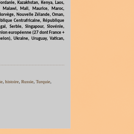
 Jordanie, Kazakhstan, Kenya, Laos,
e, Malawi, Mali, Maurice, Maroc,
 Norvège, Nouvelle Zélande, Oman,
ublique Centrafricaine, République
al, Serbie, Singapour, Slovénie,
 Union européenne (27 dont France +
elon), Ukraine, Uruguay, Vatican,
ie
,
histoire
,
Russie
,
Turquie
,