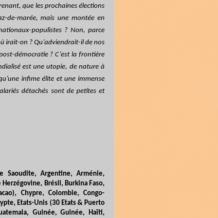
renant, que les prochaines élections
raz-de-marée, mais une montée en
 nationaux-populistes ? Non, parce
ù irait-on ? Qu’adviendrait-il de nos
ost-démocratie ? C’est la frontière
ndialisé est une utopie, de nature à
qu’une infime élite et une immense
riés détachés sont de petites et
ie Saoudite, Argentine, Arménie,
 Herzégovine, Brésil, Burkina Faso,
cao), Chypre, Colombie, Congo-
gypte, Etats-Unis (30 Etats & Puerto
uatemala, Guinée, Guinée, Haïti,