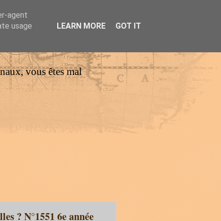
er-agent
rate usage
LEARN MORE
GOT IT
urnaux, vous êtes mal
elles ? N°1551 6e année