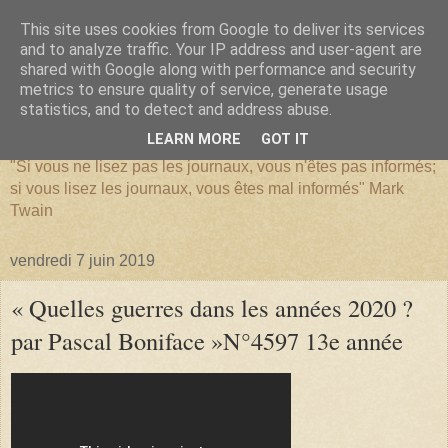
This site uses cookies from Google to deliver its services
and to analyze traffic. Your IP address and user-agent are
shared with Google along with performance and security
metrics to ensure quality of service, generate usage
SERIATIM
statistics, and to detect and address abuse.
LEARN MORE
GOT IT
"Si vous ne lisez pas les journaux, vous n'êtes pas informés;
si vous lisez les journaux, vous êtes mal informés" Mark
Twain
vendredi 7 juin 2019
« Quelles guerres dans les années 2020 ?
par Pascal Boniface »N°4597 13e année