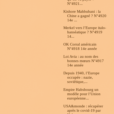
N°4921...
Kishore Mahbubani : la
Chine a gagné ? N°4920
14e ...
Merkel vers l’Europe italo-
hanséatique ? N°4919
14...
OK Corral américain
N°4918 14e année
Loi Avia : au nom des
bonnes mœurs N°4917
14e année
Depuis 1940, l’Europe
occupée : nazie,
soviétique,...
Empire Habsbourg un
modèle pour l’Union
européenne...
USA&monde : récupérer
après le covid-19 par