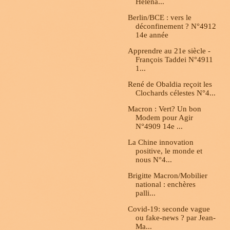
Helena...
Berlin/BCE : vers le
déconfinement ? N°4912
14e année
Apprendre au 21e siècle -
François Taddei N°4911
1...
René de Obaldia reçoit les
Clochards célestes N°4...
Macron : Vert? Un bon
Modem pour Agir
N°4909 14e ...
La Chine innovation
positive, le monde et
nous N°4...
Brigitte Macron/Mobilier
national : enchères
palli...
Covid-19: seconde vague
ou fake-news ? par Jean-
Ma...