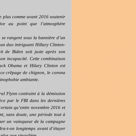
se plus comme avant 2016 soutenir
rive au point que l’atmosphère
 se rangent sous la bannière d’un
un duo intriguant Hillary Clinton-
it de Biden soit juste après son
son incapacité. Cette combinaison
rack Obama et Hilary Clinton est
t ce crêpage de chignon, le corona
 sinophobie ambiante.
al Flynn contraint à la démission
èce par le FBI dans les dernières
 certain qu’entre novembre 2016 et
nt, sans doute, une période tout à
êcher un vainqueur de la campagne
dra-t-on longtemps avant d’étayer
 plus que singulière.