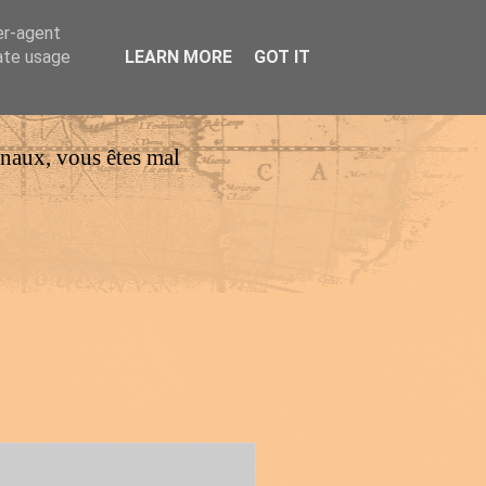
er-agent
rate usage
LEARN MORE
GOT IT
urnaux, vous êtes mal