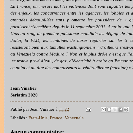
En France, on mesure mal les violences dont sont capables les 
des enjeux, les concurrences entre les agences, les lobbies et au
grenades dégoupillées sans y omettre les poussières de « gu
paraissent s’accélérer depuis le 11 septembre 2001. A croire que l’
Unis au rang de première puissance mondiale les dégage de toute
dollar, la FED, les centaines de bases réparties sur les 5 co
résisteront bien aux tumultes washingtoniens : d’ailleurs s’est
au Venezuela contre Maduro ? Non et le plus drôle c’est que l
se trouve privé d’eau, de gaz, d’électricité à croire qu’Emman
ce point et au dire des connaisseurs la vénézuélienne (cocaïne) c’
Jean Vinatier
Seriatim 2020
Publié par
Jean Vinatier
à
11:22
Libellés :
Etats-Unis
,
France
,
Venezuela
Aucun commentaire: