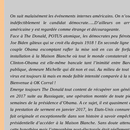
On suit malaisément les événements internes américains. On n’o
indéfectiblement le candidat démocrate…..D’ailleurs on ar
américaine y est regardée comme étrange et décourageante.
Face à The Donald, POTUS atomique, les démocrates peu fiérots
Joe Biden gâteux qui se croit élu depuis 1918 ! En seconde ligne 
couple Obama escomptant rafler la mise soit en cas de forfa
installation à la Maison Blanche où tout le monde constaterait 
Clinton-Obama est elle-même bancale tant l’inimitié entre Ba
publique, demeure Michelle qui dit non et oui. Au milieu de tou
virus est toujours là mais en mode faible intensité comparée à la
Bienvenue à OK Corral !
Emerge toujours The Donald tout content de récupérer son génér
en 2017 suite au Russiagate, une opération montée de toute pi
semaines de la présidence d’Obama. A ce sujet, il est quasiment
la prestation de serment en janvier 2017, les Etats-Unis connure
fait originale et exceptionnelle dans son histoire à savoir emp
présidentielle d’accéder à la Maison Blanche. Sans doute atten
cette hypothèse mais l’atmosphère post-électorale était réellement