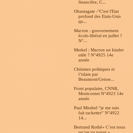
financière, C...
Obamagate -"C'est l'Etat
profond des Etats-Unis
qu...
Macron : gouvernement
écolo-libéral en juillet ?
N°...
Merkel : Macron un kinder
utile ? N°4925 14e
année
Chiismes politiques et
l’islam par
Beaumont/Geisse...
Front populaire, CNNR,
Montcornet N°4923 14e
année
Paul Mirabel “je me suis
fait racketter” N°4922
14...
Bertrand Rothé« C’est nous
qu’on va payer »