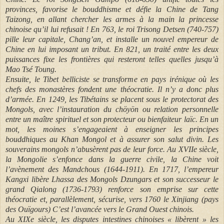
provinces, favorise le bouddhisme et défie la Chine de Tang
Taizong, en allant chercher les armes à la main la princesse
chinoise qu’il lui refusait ! En 763, le roi Trisong Detsen (740-757)
pille leur capitale, Chang’an, et installe un nouvel empereur de
Chine en lui imposant un tribut. En 821, un traité entre les deux
puissances fixe les frontières qui resteront telles quelles jusqu’à
Mao Tsé Toung.
Ensuite, le Tibet belliciste se transforme en pays irénique où les
chefs des monastères fondent une théocratie. Il n’y a donc plus
d’armée. En 1249, les Tibétains se placent sous le protectorat des
Mongols, avec l’instauration du chöyön ou relation personnelle
entre un maître spirituel et son protecteur ou bienfaiteur laïc. En un
mot, les moines s’engageaient à enseigner les principes
bouddhiques au Khan Mongol et à assurer son salut divin. Les
souverains mongols n’abusèrent pas de leur force. Au XVIIe siècle,
la Mongolie s’enfonce dans la guerre civile, la Chine voit
l’avènement des Mandchous (1644-1911). En 1717, l’empereur
Kangxi libère Lhassa des Mongols Dzungars et son successeur le
grand Qialong (1736-1793) renforce son emprise sur cette
théocratie et, parallèlement, sécurise, vers 1760 le Xinjiang (pays
des Ouïgours) C’est l’avancée vers le Grand Ouest chinois.
Au XIXe siècle, les disputes intestines chinoises « libèrent » les