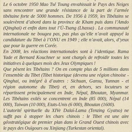
Le 6 octobre 1950 Mao Tsé Toung envahissait le Pays des Neiges
sans rencontrer une grande résistance de la part de l’armée
tibétaine forte de 5000 hommes. De 1956 à 1959, les Tibétains se
soulevèrent d’abord dans la province de Kham puis dans l’Amdo
(Qinghai) et enfin dans tout l’Ü-Tsang (Lhassa) . La communauté
internationale ne bougea pas, pas plus qu’elle n’avait appuyé la
candidature du Tibet à l’ONU en 1949 ; elle n’avait, alors, d’yeux
que pour la guerre en Corée.
En 2008, les réactions internationales sont à l’identique. Rama
Yade et Bernard Kouchner se sont chargés de refroidir toutes les
initiatives à quelques mois des Jeux Olympiques !
Que pèsent les Tibétains ? On en compte plus de 5 millions dans
l’ensemble du Tibet (Tibet historique (devenu une région chinoise -
Qinghai, ou intégré à d’autres : Sichuan, Gansu, Yunnan - et
région autonome du Tibet) et, en dehors, ses locuteurs se
répartissent principalement en Inde, Népal, Bhoutan, Myanmar.
Les Tibétains exilés se concentrent en Inde (85 000), Népal (14
000), Taiwan (10 000), Etats-Unis (6 000), Bhoutan (1600).
L’autorité spirituelle du XIVe Dalaï-Lama (Tenzing Gyatso) ne
suffit pas à stopper les chars chinois : le Tibet est une aire
géostratégique de premier plan dans le Grand Ouest chinois avec
le pays des Ouïgours ou Xinjiang (Turkestan oriental).