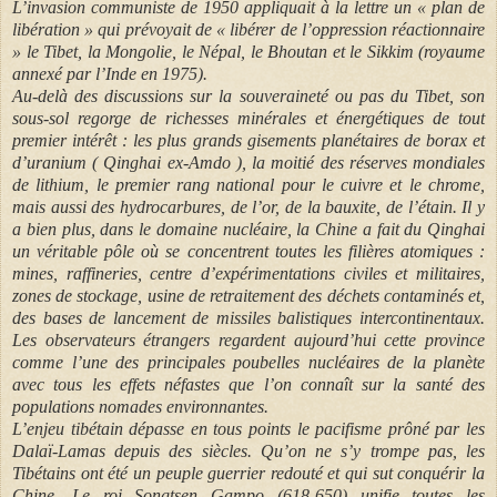
L’invasion communiste de 1950 appliquait à la lettre un « plan de
libération » qui prévoyait de « libérer de l’oppression réactionnaire
» le Tibet, la Mongolie, le Népal, le Bhoutan et le Sikkim (royaume
annexé par l’Inde en 1975).
Au-delà des discussions sur la souveraineté ou pas du Tibet, son
sous-sol regorge de richesses minérales et énergétiques de tout
premier intérêt : les plus grands gisements planétaires de borax et
d’uranium ( Qinghai ex-Amdo ), la moitié des réserves mondiales
de lithium, le premier rang national pour le cuivre et le chrome,
mais aussi des hydrocarbures, de l’or, de la bauxite, de l’étain. Il y
a bien plus, dans le domaine nucléaire, la Chine a fait du Qinghai
un véritable pôle où se concentrent toutes les filières atomiques :
mines, raffineries, centre d’expérimentations civiles et militaires,
zones de stockage, usine de retraitement des déchets contaminés et,
des bases de lancement de missiles balistiques intercontinentaux.
Les observateurs étrangers regardent aujourd’hui cette province
comme l’une des principales poubelles nucléaires de la planète
avec tous les effets néfastes que l’on connaît sur la santé des
populations nomades environnantes.
L’enjeu tibétain dépasse en tous points le pacifisme prôné par les
Dalaï-Lamas depuis des siècles. Qu’on ne s’y trompe pas, les
Tibétains ont été un peuple guerrier redouté et qui sut conquérir la
Chine. Le roi Songtsen Gampo (618-650) unifie toutes les