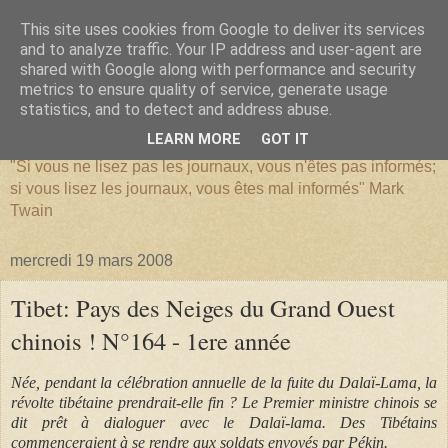
This site uses cookies from Google to deliver its services
and to analyze traffic. Your IP address and user-agent are
shared with Google along with performance and security
metrics to ensure quality of service, generate usage
SERIATIM
statistics, and to detect and address abuse.
LEARN MORE
GOT IT
"Si vous ne lisez pas les journaux, vous n'êtes pas informés;
si vous lisez les journaux, vous êtes mal informés" Mark
Twain
mercredi 19 mars 2008
Tibet: Pays des Neiges du Grand Ouest
chinois ! N°164 - 1ere année
Née, pendant la célébration annuelle de la fuite du Dalaï-Lama, la
révolte tibétaine prendrait-elle fin ? Le Premier ministre chinois se
dit prêt à dialoguer avec le Dalaï-lama. Des Tibétains
commenceraient à se rendre aux soldats envoyés par Pékin.