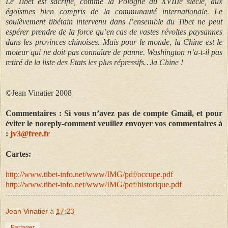
Le Tibet est sacrifié, comme la Pologne au XVIIIe siècle, aux
égoïsmes bien compris de la communauté internationale. Le
soulèvement tibétain intervenu dans l’ensemble du Tibet ne peut
espérer prendre de la force qu’en cas de vastes révoltes paysannes
dans les provinces chinoises. Mais pour le monde, la Chine est le
moteur qui ne doit pas connaître de panne. Washington n’a-t-il pas
retiré de la liste des Etats les plus répressifs…la Chine !
©Jean Vinatier 2008
Commentaires : Si vous n’avez pas de compte Gmail, et pour
éviter le noreply-comment veuillez envoyer vos commentaires à
:
jv3@free.fr
Cartes:
http://www.tibet-info.net/www/IMG/pdf/occupe.pdf
http://www.tibet-info.net/www/IMG/pdf/historique.pdf
Jean Vinatier
à
17:23
Partager