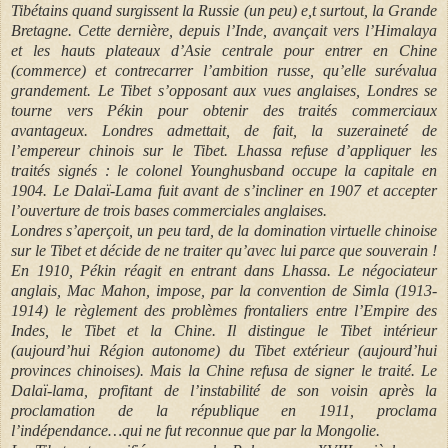
Tibétains quand surgissent la Russie (un peu) e,t surtout, la Grande
Bretagne. Cette dernière, depuis l’Inde, avançait vers l’Himalaya
et les hauts plateaux d’Asie centrale pour entrer en Chine
(commerce) et contrecarrer l’ambition russe, qu’elle surévalua
grandement. Le Tibet s’opposant aux vues anglaises, Londres se
tourne vers Pékin pour obtenir des traités commerciaux
avantageux. Londres admettait, de fait, la suzeraineté de
l’empereur chinois sur le Tibet. Lhassa refuse d’appliquer les
traités signés : le colonel Younghusband occupe la capitale en
1904. Le Dalaï-Lama fuit avant de s’incliner en 1907 et accepter
l’ouverture de trois bases commerciales anglaises.
Londres s’aperçoit, un peu tard, de la domination virtuelle chinoise
sur le Tibet et décide de ne traiter qu’avec lui parce que souverain !
En 1910, Pékin réagit en entrant dans Lhassa. Le négociateur
anglais, Mac Mahon, impose, par la convention de Simla (1913-
1914) le règlement des problèmes frontaliers entre l’Empire des
Indes, le Tibet et la Chine. Il distingue le Tibet intérieur
(aujourd’hui Région autonome) du Tibet extérieur (aujourd’hui
provinces chinoises). Mais la Chine refusa de signer le traité. Le
Dalaï-lama, profitant de l’instabilité de son voisin après la
proclamation de la république en 1911, proclama
l’indépendance…qui ne fut reconnue que par la Mongolie.