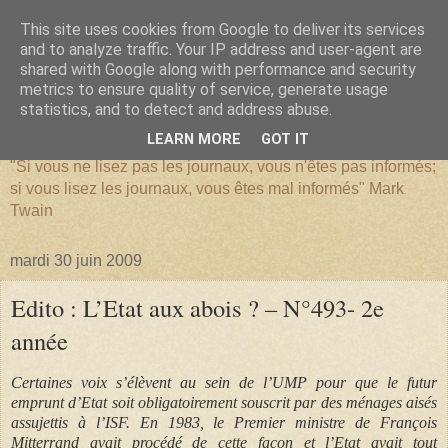
This site uses cookies from Google to deliver its services
and to analyze traffic. Your IP address and user-agent are
shared with Google along with performance and security
metrics to ensure quality of service, generate usage
SERIATIM
statistics, and to detect and address abuse.
LEARN MORE
GOT IT
"Si vous ne lisez pas les journaux, vous n'êtes pas informés;
si vous lisez les journaux, vous êtes mal informés" Mark
Twain
mardi 30 juin 2009
Edito : L’Etat aux abois ? – N°493- 2e
année
Certaines voix s’élèvent au sein de l’UMP pour que le futur
emprunt d’Etat soit obligatoirement souscrit par des ménages aisés
assujettis à l’ISF. En 1983, le Premier ministre de François
Mitterrand avait procédé de cette façon et l’Etat avait tout