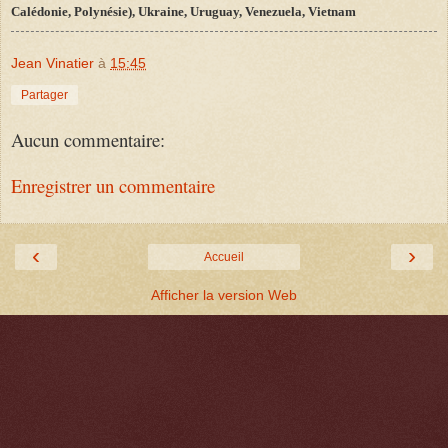
Calédonie, Polynésie), Ukraine, Uruguay, Venezuela, Vietnam
Jean Vinatier
à
15:45
Partager
Aucun commentaire:
Enregistrer un commentaire
‹
›
Accueil
Afficher la version Web