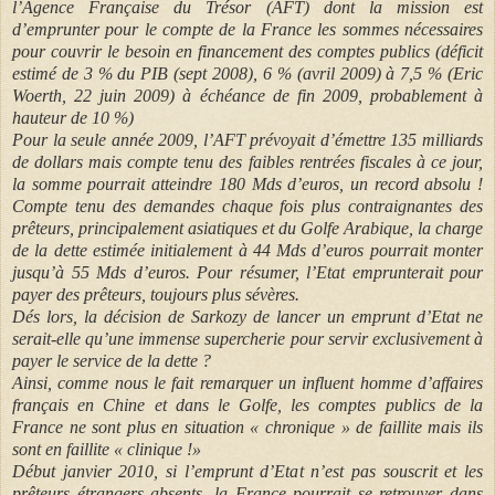
l’Agence Française du Trésor (AFT) dont la mission est
d’emprunter pour le compte de la France les sommes nécessaires
pour couvrir le besoin en financement des comptes publics (déficit
estimé de 3 % du PIB (sept 2008), 6 % (avril 2009) à 7,5 % (Eric
Woerth, 22 juin 2009) à échéance de fin 2009, probablement à
hauteur de 10 %)
Pour la seule année 2009, l’AFT prévoyait d’émettre 135 milliards
de dollars mais compte tenu des faibles rentrées fiscales à ce jour,
la somme pourrait atteindre 180 Mds d’euros, un record absolu !
Compte tenu des demandes chaque fois plus contraignantes des
prêteurs, principalement asiatiques et du Golfe Arabique, la charge
de la dette estimée initialement à 44 Mds d’euros pourrait monter
jusqu’à 55 Mds d’euros. Pour résumer, l’Etat emprunterait pour
payer des prêteurs, toujours plus sévères.
Dés lors, la décision de Sarkozy de lancer un emprunt d’Etat ne
serait-elle qu’une immense supercherie pour servir exclusivement à
payer le service de la dette ?
Ainsi, comme nous le fait remarquer un influent homme d’affaires
français en Chine et dans le Golfe, les comptes publics de la
France ne sont plus en situation « chronique » de faillite mais ils
sont en faillite « clinique !»
Début janvier 2010, si l’emprunt d’Etat n’est pas souscrit et les
prêteurs étrangers absents, la France pourrait se retrouver dans