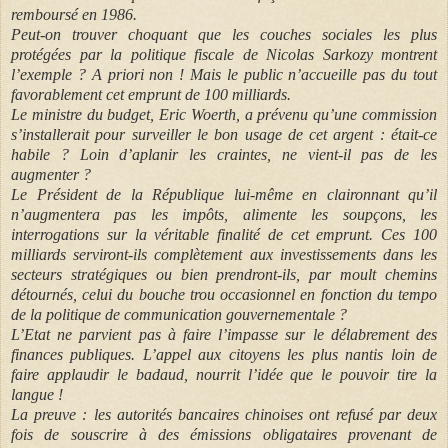
remboursé en 1986.
Peut-on trouver choquant que les couches sociales les plus
protégées par la politique fiscale de Nicolas Sarkozy montrent
l’exemple ? A priori non ! Mais le public n’accueille pas du tout
favorablement cet emprunt de 100 milliards.
Le ministre du budget, Eric Woerth, a prévenu qu’une commission
s’installerait pour surveiller le bon usage de cet argent : était-ce
habile ? Loin d’aplanir les craintes, ne vient-il pas de les
augmenter ?
Le Président de la République lui-même en claironnant qu’il
n’augmentera pas les impôts, alimente les soupçons, les
interrogations sur la véritable finalité de cet emprunt. Ces 100
milliards serviront-ils complètement aux investissements dans les
secteurs stratégiques ou bien prendront-ils, par moult chemins
détournés, celui du bouche trou occasionnel en fonction du tempo
de la politique de communication gouvernementale ?
L’Etat ne parvient pas à faire l’impasse sur le délabrement des
finances publiques. L’appel aux citoyens les plus nantis loin de
faire applaudir le badaud, nourrit l’idée que le pouvoir tire la
langue !
La preuve : les autorités bancaires chinoises ont refusé par deux
fois de souscrire à des émissions obligataires provenant de