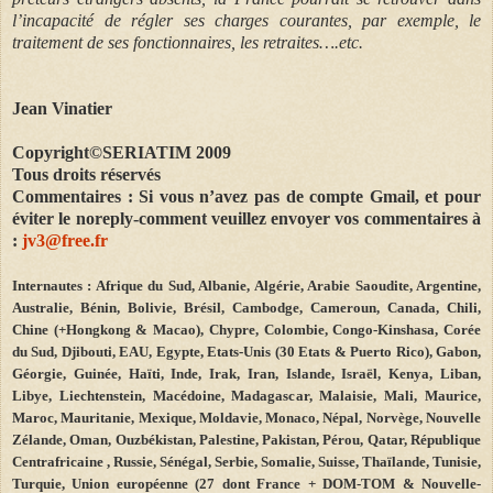
l’incapacité de régler ses charges courantes, par exemple, le
traitement de ses fonctionnaires, les retraites….etc.
Jean Vinatier
Copyright©SERIATIM 2009
Tous droits réservés
Commentaires : Si vous n’avez pas de compte Gmail, et pour
éviter le noreply-comment veuillez envoyer vos commentaires à
:
jv3@free.fr
Internautes : Afrique du Sud, Albanie, Algérie, Arabie Saoudite, Argentine,
Australie, Bénin, Bolivie, Brésil, Cambodge, Cameroun, Canada, Chili,
Chine (+Hongkong & Macao), Chypre, Colombie, Congo-Kinshasa, Corée
du Sud, Djibouti, EAU, Egypte, Etats-Unis (30 Etats & Puerto Rico), Gabon,
Géorgie, Guinée, Haïti, Inde, Irak, Iran, Islande, Israël, Kenya, Liban,
Libye, Liechtenstein, Macédoine, Madagascar, Malaisie, Mali, Maurice,
Maroc, Mauritanie, Mexique, Moldavie, Monaco, Népal, Norvège, Nouvelle
Zélande, Oman, Ouzbékistan, Palestine, Pakistan, Pérou, Qatar, République
Centrafricaine , Russie, Sénégal, Serbie, Somalie, Suisse, Thaïlande, Tunisie,
Turquie, Union européenne (27 dont France + DOM-TOM & Nouvelle-