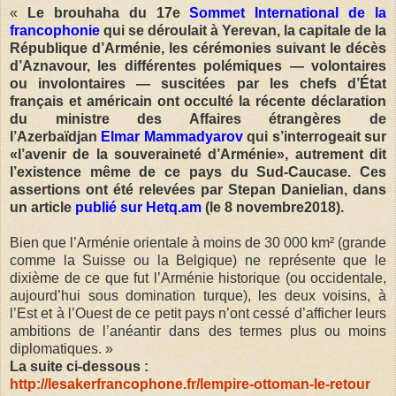
«
Le brouhaha du 17e
Sommet International de la
francophonie
qui se déroulait à Yerevan, la capitale de la
République d’Arménie, les cérémonies suivant le décès
d’Aznavour, les différentes polémiques — volontaires
ou involontaires — suscitées par les chefs d’État
français et américain ont occulté la récente déclaration
du ministre des Affaires étrangères de
l’Azerbaïdjan
Elmar Mammadyarov
qui s’interrogeait sur
«l’avenir de la souveraineté d’Arménie»
, autrement dit
l’existence même de ce pays du Sud-Caucase. Ces
assertions ont été relevées par Stepan Danielian, dans
un article
publié sur Hetq.am
(le 8 novembre2018).
Bien que l’Arménie orientale à moins de 30 000 km² (grande
comme la Suisse ou la Belgique) ne représente que le
dixième de ce que fut l’Arménie historique (ou occidentale,
aujourd’hui sous domination turque), les deux voisins, à
l’Est et à l’Ouest de ce petit pays n’ont cessé d’afficher leurs
ambitions de l’anéantir dans des termes plus ou moins
diplomatiques. »
La suite ci-dessous :
http://lesakerfrancophone.fr/lempire-ottoman-le-retour