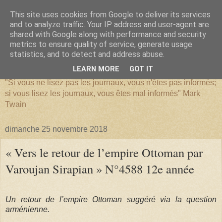
This site uses cookies from Google to deliver its services
and to analyze traffic. Your IP address and user-agent are
shared with Google along with performance and security
metrics to ensure quality of service, generate usage
SERIATIM
statistics, and to detect and address abuse.
LEARN MORE
GOT IT
"Si vous ne lisez pas les journaux, vous n'êtes pas informés;
si vous lisez les journaux, vous êtes mal informés" Mark
Twain
dimanche 25 novembre 2018
« Vers le retour de l’empire Ottoman par
Varoujan Sirapian » N°4588 12e année
Un retour de l’empire Ottoman suggéré via la question
arménienne.