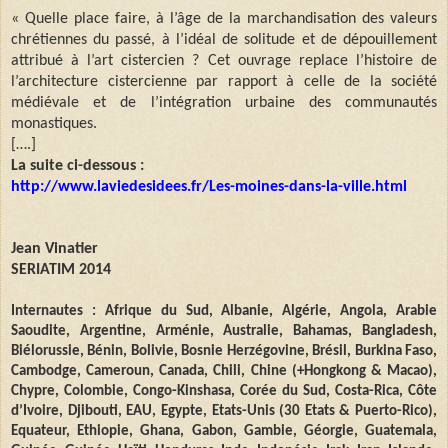
« Quelle place faire, à l’âge de la marchandisation des valeurs
chrétiennes du passé, à l’idéal de solitude et de dépouillement
attribué à l’art cistercien ? Cet ouvrage replace l’histoire de
l’architecture cistercienne par rapport à celle de la société
médiévale et de l’intégration urbaine des communautés
monastiques.
[….]
La suite ci-dessous :
http://www.laviedesidees.fr/Les-moines-dans-la-ville.html
Jean Vinatier
SERIATIM 2014
Internautes : Afrique du Sud, Albanie, Algérie, Angola, Arabie
Saoudite, Argentine, Arménie, Australie, Bahamas, Bangladesh,
Biélorussie, Bénin, Bolivie, Bosnie Herzégovine, Brésil, Burkina Faso,
Cambodge, Cameroun, Canada, Chili, Chine (+Hongkong & Macao),
Chypre, Colombie, Congo-Kinshasa, Corée du Sud, Costa-Rica, Côte
d’Ivoire, Djibouti, EAU, Egypte, Etats-Unis (30 Etats & Puerto-Rico),
Equateur, Ethiopie, Ghana, Gabon, Gambie, Géorgie, Guatemala,