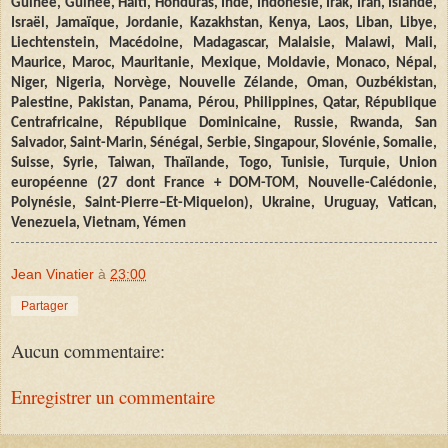
Guinée, Guinée, Haïti, Honduras, Inde, Indonésie, Irak, Iran, Islande,
Israël, Jamaïque, Jordanie, Kazakhstan, Kenya, Laos, Liban, Libye,
Liechtenstein, Macédoine, Madagascar, Malaisie, Malawi, Mali,
Maurice, Maroc, Mauritanie, Mexique, Moldavie, Monaco, Népal,
Niger, Nigeria, Norvège, Nouvelle Zélande, Oman, Ouzbékistan,
Palestine, Pakistan, Panama, Pérou, Philippines, Qatar, République
Centrafricaine, République Dominicaine, Russie, Rwanda, San
Salvador, Saint-Marin, Sénégal, Serbie, Singapour, Slovénie, Somalie,
Suisse, Syrie, Taiwan, Thaïlande, Togo, Tunisie, Turquie, Union
européenne (27 dont France + DOM-TOM, Nouvelle-Calédonie,
Polynésie, Saint
-
Pierre–Et-Miquelon), Ukraine, Uruguay, Vatican,
Venezuela, Vietnam, Yémen
Jean Vinatier
à
23:00
Partager
Aucun commentaire:
Enregistrer un commentaire