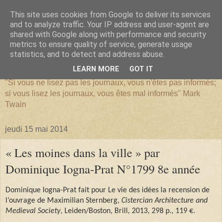
This site uses cookies from Google to deliver its services
and to analyze traffic. Your IP address and user-agent are
shared with Google along with performance and security
metrics to ensure quality of service, generate usage
SERIATIM
statistics, and to detect and address abuse.
LEARN MORE
GOT IT
"Si vous ne lisez pas les journaux, vous n'êtes pas informés;
si vous lisez les journaux, vous êtes mal informés" Mark
Twain
jeudi 15 mai 2014
« Les moines dans la ville » par
Dominique Iogna-Prat N°1799 8e année
Dominique Iogna-Prat fait pour Le vie des idées la recension de
l’ouvrage de Maximilian Sternberg,
Cistercian Architecture and
Medieval Society
, Leiden/Boston, Brill, 2013, 298 p., 119 €.