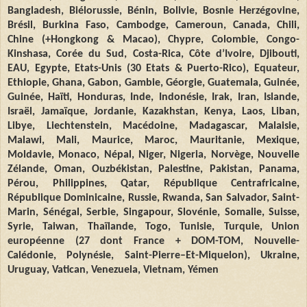
Bangladesh, Biélorussie, Bénin, Bolivie, Bosnie Herzégovine,
Brésil, Burkina Faso, Cambodge, Cameroun, Canada, Chili,
Chine (+Hongkong & Macao), Chypre, Colombie, Congo-
Kinshasa, Corée du Sud, Costa-Rica, Côte d’Ivoire, Djibouti,
EAU, Egypte, Etats-Unis (30 Etats & Puerto-Rico), Equateur,
Ethiopie, Ghana, Gabon, Gambie, Géorgie, Guatemala, Guinée,
Guinée, Haïti, Honduras, Inde, Indonésie, Irak, Iran, Islande,
Israël, Jamaïque, Jordanie, Kazakhstan, Kenya, Laos, Liban,
Libye, Liechtenstein, Macédoine, Madagascar, Malaisie,
Malawi, Mali, Maurice, Maroc, Mauritanie, Mexique,
Moldavie, Monaco, Népal, Niger, Nigeria, Norvège, Nouvelle
Zélande, Oman, Ouzbékistan, Palestine, Pakistan, Panama,
Pérou, Philippines, Qatar, République Centrafricaine,
République Dominicaine, Russie, Rwanda, San Salvador, Saint-
Marin, Sénégal, Serbie, Singapour, Slovénie, Somalie, Suisse,
Syrie, Taiwan, Thaïlande, Togo, Tunisie, Turquie, Union
européenne (27 dont France + DOM-TOM, Nouvelle-
Calédonie, Polynésie, Saint
-
Pierre–Et-Miquelon), Ukraine,
Uruguay, Vatican, Venezuela, Vietnam, Yémen