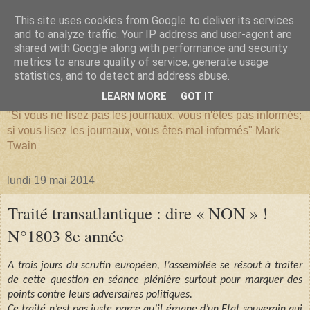
This site uses cookies from Google to deliver its services
and to analyze traffic. Your IP address and user-agent are
shared with Google along with performance and security
metrics to ensure quality of service, generate usage
SERIATIM
statistics, and to detect and address abuse.
LEARN MORE
GOT IT
"Si vous ne lisez pas les journaux, vous n'êtes pas informés;
si vous lisez les journaux, vous êtes mal informés" Mark
Twain
lundi 19 mai 2014
Traité transatlantique : dire « NON » !
N°1803 8e année
A trois jours du scrutin européen, l’assemblée se résout à traiter
de cette question en séance plénière surtout pour marquer des
points contre leurs adversaires politiques.
Ce traité n’est pas juste parce qu’il émane d’un Etat souverain qui