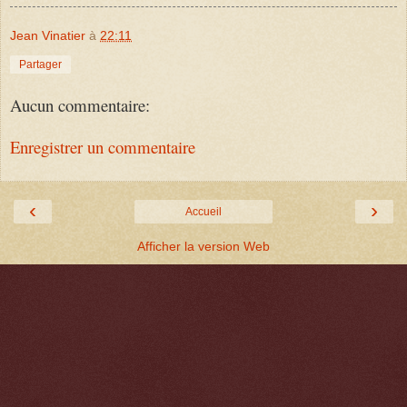
Jean Vinatier
à
22:11
Partager
Aucun commentaire:
Enregistrer un commentaire
‹
›
Accueil
Afficher la version Web