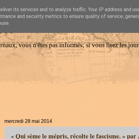
liver its services and to analyze traffic. Your IP address and us
rmance and security metrics to ensure quality of service, gene
IM
buse.
urnaux, vous n'êtes pas informés; si vous lisez les jo
mercredi 28 mai 2014
« Qui sème le mépris, récolte le fascisme. » pa