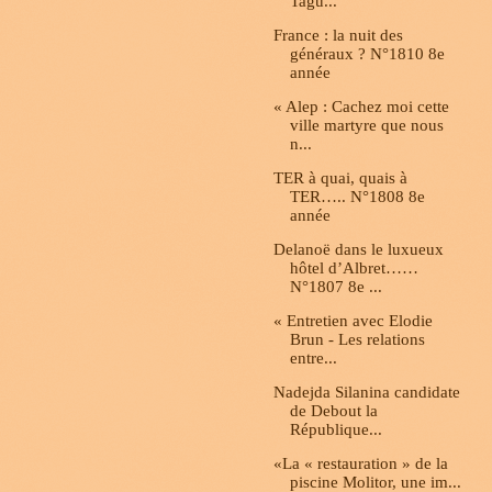
Tagu...
France : la nuit des
généraux ? N°1810 8e
année
« Alep : Cachez moi cette
ville martyre que nous
n...
TER à quai, quais à
TER….. N°1808 8e
année
Delanoë dans le luxueux
hôtel d’Albret……
N°1807 8e ...
« Entretien avec Elodie
Brun - Les relations
entre...
Nadejda Silanina candidate
de Debout la
République...
«La « restauration » de la
piscine Molitor, une im...