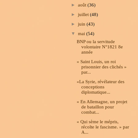
►
août
(36)
►
juillet
(48)
►
juin
(43)
▼
mai
(54)
BNP ou la servitude
volontaire N°1821 8e
année
« Saint Louis, un roi
prisonnier des clichés »
par...
«La Syrie, révélateur des
conceptions
diplomatique...
« En Allemagne, un projet
de bataillon pour
combat...
« Qui sème le mépris,
récolte le fascisme. » par
A...