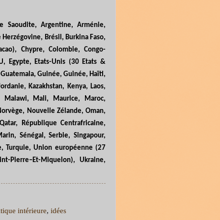
ie Saoudite, Argentine, Arménie,
 Herzégovine, Brésil, Burkina Faso,
cao), Chypre, Colombie, Congo-
U, Egypte, Etats-Unis (30 Etats &
 Guatemala, Guinée, Guinée, Haïti,
 Jordanie, Kazakhstan, Kenya, Laos,
e, Malawi, Mali, Maurice, Maroc,
 Norvège, Nouvelle Zélande, Oman,
Qatar, République Centrafricaine,
arin, Sénégal, Serbie, Singapour,
sie, Turquie, Union européenne (27
int
-
Pierre–Et-Miquelon), Ukraine,
tique intérieure
,
idées