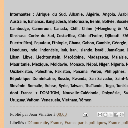
Internautes : Afrique du Sud, Albanie, Algérie, Angola, Arab
Australie, Bahamas, Bangladesh, Biélorussie, Bénin, Bolivie, Bosnie
Cambodge, Cameroun, Canada, Chili, Chine (+Hongkong & Ma
Kinshasa, Corée du Sud, Costa-Rica, Côte d’Ivoire, Djibouti, EA
Puerto-Rico), Equateur, Ethiopie, Ghana, Gabon, Gambie, Géorgie,
Honduras, Inde, Indonésie, Irak, Iran, Islande, Israël, Jamaïque,
Liban, Libye, Liechtenstein, Macédoine, Madagascar, Malaisi
Mauritanie, Mexique, Moldavie, Monaco, Népal, Niger, Nigeria,
Ouzbékistan, Palestine, Pakistan, Panama, Pérou, Philippines, 
République Dominicaine, Russie, Rwanda, San Salvador, Saint-M
Slovénie, Somalie, Suisse, Syrie, Taiwan, Thaïlande, Togo, Tuni
dont France + DOM-TOM, Nouvelle-Calédonie, Polynésie, Sa
Uruguay, Vatican, Venezuela, Vietnam, Yémen
Publié par
Jean Vinatier
à
00:03
Libellés :
Démocratie
,
France
,
France partis politiques
,
France poli