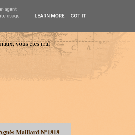
er-agent
rate usage
LEARN MORE
GOT IT
urnaux, vous êtes mal
r Agnès Maillard N°1818