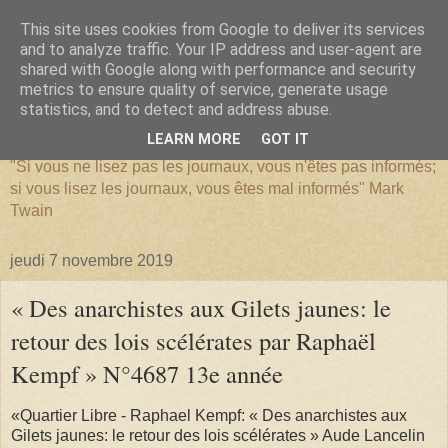
This site uses cookies from Google to deliver its services
and to analyze traffic. Your IP address and user-agent are
shared with Google along with performance and security
metrics to ensure quality of service, generate usage
SERIATIM
statistics, and to detect and address abuse.
LEARN MORE
GOT IT
"Si vous ne lisez pas les journaux, vous n'êtes pas informés;
si vous lisez les journaux, vous êtes mal informés" Mark
Twain
jeudi 7 novembre 2019
« Des anarchistes aux Gilets jaunes: le
retour des lois scélérates par Raphaël
Kempf » N°4687 13e année
«Quartier Libre - Raphael Kempf: « Des anarchistes aux
Gilets jaunes: le retour des lois scélérates » Aude Lancelin