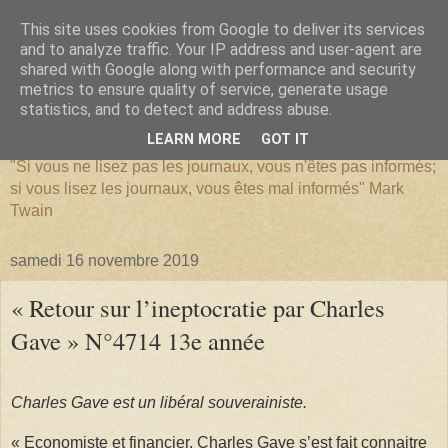
This site uses cookies from Google to deliver its services
and to analyze traffic. Your IP address and user-agent are
shared with Google along with performance and security
metrics to ensure quality of service, generate usage
SERIATIM
statistics, and to detect and address abuse.
LEARN MORE
GOT IT
"Si vous ne lisez pas les journaux, vous n'êtes pas informés;
si vous lisez les journaux, vous êtes mal informés" Mark
Twain
samedi 16 novembre 2019
« Retour sur l’ineptocratie par Charles
Gave » N°4714 13e année
Charles Gave est un libéral souverainiste.
« Economiste et financier, Charles Gave s’est fait connaitre