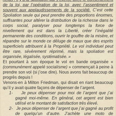
de la loi, par l’opération de la loi, avec l’assentiment et
souvent aux applaudissements de la société.
C’est cette
Spoliation seule qui peut prendre des proportions énormes,
suffisantes pour altérer la distribution de la richesse dans le
corps social, paralyser pour longtemps la force de
nivellement qui est dans la Liberté, créer l’inégalité
permanente des conditions, ouvrir le gouffre de la misère, et
répandre sur le monde ce déluge de maux que des esprits
superficiels attribuent à la Propriété. Le vol individuel peut
être rare, sévèrement réprimé, mais la spoliation est
organisée, légalisée, systématisée. »
Et pourtant à son époque le vol en bande organisée «
(communément appelé socialisme)
» commençait à peine à
prendre son vol (si j’ose dire). Nous avons fait beaucoup de
progrès depuis !
Venons-en à Milton Friedman, qui disait en riant beaucoup
qu’il y avait quatre façons de dépenser de l’argent.
1-
Je peux dépenser pour moi de l’argent que j’ai
gagné moi-même. En général, cet argent est bien
utilisé et le montant de satisfaction très élevé.
2-
Je peux dépenser de l’argent que j’ai gagné au profit
de quelqu’un d’autre. J’achète une moto de