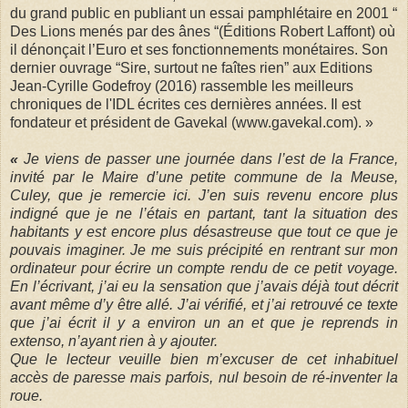
du grand public en publiant un essai pamphlétaire en 2001 “
Des Lions menés par des ânes “(Éditions Robert Laffont) où
il dénonçait l’Euro et ses fonctionnements monétaires. Son
dernier ouvrage “Sire, surtout ne faîtes rien” aux Editions
Jean-Cyrille Godefroy (2016) rassemble les meilleurs
chroniques de l'IDL écrites ces dernières années. Il est
fondateur et président de Gavekal (www.gavekal.com). »
«
Je viens de passer une journée dans l’est de la France,
invité par le Maire d’une petite commune de la Meuse,
Culey, que je remercie ici. J’en suis revenu encore plus
indigné que je ne l’étais en partant, tant la situation des
habitants y est encore plus désastreuse que tout ce que je
pouvais imaginer. Je me suis précipité en rentrant sur mon
ordinateur pour écrire un compte rendu de ce petit voyage.
En l’écrivant, j’ai eu la sensation que j’avais déjà tout décrit
avant même d’y être allé. J’ai vérifié, et j’ai retrouvé ce texte
que j’ai écrit il y a environ un an et que je reprends in
extenso, n’ayant rien à y ajouter.
Que le lecteur veuille bien m’excuser de cet inhabituel
accès de paresse mais parfois, nul besoin de ré-inventer la
roue.