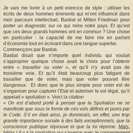
Je vais me livrer à un petit exercice de style : utiliser les
écrits de deux hommes éminents qui m’ont influencé dans
mon parcours intellectuel, Bastiat et Milton Friedman pour
porter un diagnostic sur ce qui mine notre pays. Et qu’est
que ces deux grands hommes ont en commun ? Une chose
en particulier : la capacité de me faire rire en parlant
d’économie tout en écrivant dans une langue superbe.
Commençons par Bastiat.
Bastiat disait que n’importe quel individu qui voulait
s’approprier quelque chose avait le choix pour l’obtenir
entre «
travailler ou voler
», et qu’il n‘y avait pas de
troisième voie. Et qu’il était beaucoup plus fatigant de
travailler que de voler, mais que voler pouvait être
dangereux. Et donc que le plus simple pour voler est de
s’organiser pour capturer l’Etat et autoriser le vol légal, qu’il
appelait « spoliation ». Voici la citation
« On est d’abord porté à penser que la Spoliation ne se
manifeste que sous la forme de ces vols définis et punis par
le Code. S’il en était ainsi, je donnerais, en effet, une trop
grande importance sociale à des faits exceptionnels, que la
conscience publique réprouve et que la loi réprime.
Mais,
hélas ! il y a la spoliation qui s’exerce avec le consentement