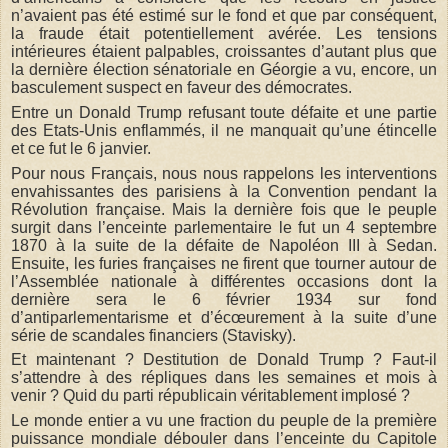
n’avaient pas été estimé sur le fond et que par conséquent,
la fraude était potentiellement avérée. Les tensions
intérieures étaient palpables, croissantes d’autant plus que
la dernière élection sénatoriale en Géorgie a vu, encore, un
basculement suspect en faveur des démocrates.
Entre un Donald Trump refusant toute défaite et une partie
des Etats-Unis enflammés, il ne manquait qu’une étincelle
et ce fut le 6 janvier.
Pour nous Français, nous nous rappelons les interventions
envahissantes des parisiens à la Convention pendant la
Révolution française. Mais la dernière fois que le peuple
surgit dans l’enceinte parlementaire le fut un 4 septembre
1870 à la suite de la défaite de Napoléon III à Sedan.
Ensuite, les furies françaises ne firent que tourner autour de
l’Assemblée nationale à différentes occasions dont la
dernière sera le 6 février 1934 sur fond
d’antiparlementarisme et d’écœurement à la suite d’une
série de scandales financiers (Stavisky).
Et maintenant ? Destitution de Donald Trump ? Faut-il
s’attendre à des répliques dans les semaines et mois à
venir ? Quid du parti républicain véritablement implosé ?
Le monde entier a vu une fraction du peuple de la première
puissance mondiale débouler dans l’enceinte du Capitole