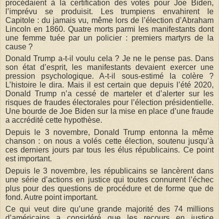
procédaient à la certification des votes pour Joe Biden,
l’imprévu se produisit. Les trumpiens envahirent le
Capitole : du jamais vu, même lors de l’élection d’Abraham
Lincoln en 1860. Quatre morts parmi les manifestants dont
une femme tuée par un policier : premiers martyrs de la
cause ?
Donald Trump a-t-il voulu cela ? Je ne le pense pas. Dans
son état d’esprit, les manifestants devaient exercer une
pression psychologique. A-t-il sous-estimé la colère ?
L’histoire le dira. Mais il est certain que depuis l’été 2020,
Donald Trump n’a cessé de marteler et d’alerter sur les
risques de fraudes électorales pour l’élection présidentielle.
Une bourde de Joe Biden sur la mise en place d’une fraude
a accrédité cette hypothèse.
Depuis le 3 novembre, Donald Trump entonna la même
chanson : on nous a volés cette élection, soutenu jusqu’à
ces derniers jours par tous les élus républicains. Ce point
est important.
Depuis le 3 novembre, les républicains se lancèrent dans
une série d’actions en justice qui toutes connurent l’échec
plus pour des questions de procédure et de forme que de
fond. Autre point important.
Ce qui veut dire qu’une grande majorité des 74 millions
d’américains a considéré que les recours en justice