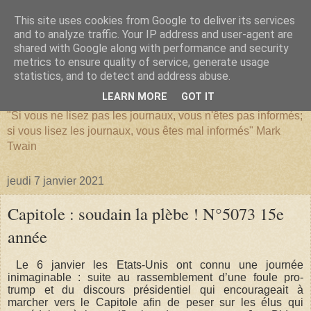
This site uses cookies from Google to deliver its services
and to analyze traffic. Your IP address and user-agent are
shared with Google along with performance and security
metrics to ensure quality of service, generate usage
SERIATIM
statistics, and to detect and address abuse.
LEARN MORE
GOT IT
"Si vous ne lisez pas les journaux, vous n'êtes pas informés;
si vous lisez les journaux, vous êtes mal informés" Mark
Twain
jeudi 7 janvier 2021
Capitole : soudain la plèbe ! N°5073 15e
année
Le 6 janvier les Etats-Unis ont connu une journée
inimaginable : suite au rassemblement d’une foule pro-
trump et du discours présidentiel qui encourageait à
marcher vers le Capitole afin de peser sur les élus qui