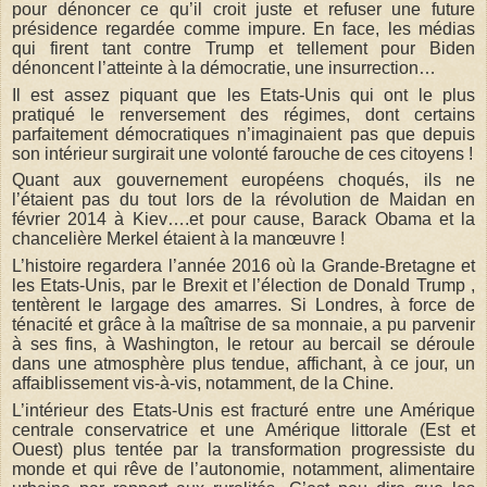
pour dénoncer ce qu’il croit juste et refuser une future
présidence regardée comme impure. En face, les médias
qui firent tant contre Trump et tellement pour Biden
dénoncent l’atteinte à la démocratie, une insurrection…
Il est assez piquant que les Etats-Unis qui ont le plus
pratiqué le renversement des régimes, dont certains
parfaitement démocratiques n’imaginaient pas que depuis
son intérieur surgirait une volonté farouche de ces citoyens !
Quant aux gouvernement européens choqués, ils ne
l’étaient pas du tout lors de la révolution de Maidan en
février 2014 à Kiev….et pour cause, Barack Obama et la
chancelière Merkel étaient à la manœuvre !
L’histoire regardera l’année 2016 où la Grande-Bretagne et
les Etats-Unis, par le Brexit et l’élection de Donald Trump ,
tentèrent le largage des amarres. Si Londres, à force de
ténacité et grâce à la maîtrise de sa monnaie, a pu parvenir
à ses fins, à Washington, le retour au bercail se déroule
dans une atmosphère plus tendue, affichant, à ce jour, un
affaiblissement vis-à-vis, notamment, de la Chine.
L’intérieur des Etats-Unis est fracturé entre une Amérique
centrale conservatrice et une Amérique littorale (Est et
Ouest) plus tentée par la transformation progressiste du
monde et qui rêve de l’autonomie, notamment, alimentaire