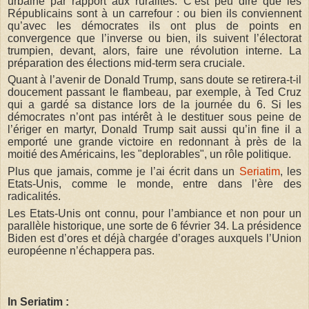
urbaine par rapport aux ruralités. C’est peu dire que les
Républicains sont à un carrefour : ou bien ils conviennent
qu’avec les démocrates ils ont plus de points en
convergence que l’inverse ou bien, ils suivent l’électorat
trumpien, devant, alors, faire une révolution interne. La
préparation des élections mid-term sera cruciale.
Quant à l’avenir de Donald Trump, sans doute se retirera-t-il
doucement passant le flambeau, par exemple, à Ted Cruz
qui a gardé sa distance lors de la journée du 6. Si les
démocrates n’ont pas intérêt à le destituer sous peine de
l’ériger en martyr, Donald Trump sait aussi qu’in fine il a
emporté une grande victoire en redonnant à près de la
moitié des Américains, les "deplorables", un rôle politique.
Plus que jamais, comme je l’ai écrit dans un
Seriatim
, les
Etats-Unis, comme le monde, entre dans l’ère des
radicalités.
Les Etats-Unis ont connu, pour l’ambiance et non pour un
parallèle historique, une sorte de 6 février 34. La présidence
Biden est d’ores et déjà chargée d’orages auxquels l’Union
européenne n’échappera pas.
In Seriatim :