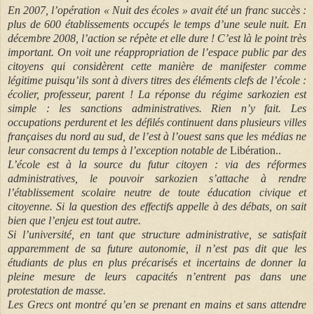
En 2007, l’opération « Nuit des écoles » avait été un franc succès :
plus de 600 établissements occupés le temps d’une seule nuit. En
décembre 2008, l’action se répète et elle dure ! C’est là le point très
important. On voit une réappropriation de l’espace public par des
citoyens qui considèrent cette manière de manifester comme
légitime puisqu’ils sont à divers titres des éléments clefs de l’école :
écolier, professeur, parent ! La réponse du régime sarkozien est
simple : les sanctions administratives. Rien n’y fait. Les
occupations perdurent et les défilés continuent dans plusieurs villes
françaises du nord au sud, de l’est à l’ouest sans que les médias ne
leur consacrent du temps à l’exception notable de
Libération..
L’école est à la source du futur citoyen : via des réformes
administratives, le pouvoir sarkozien s’attache à rendre
l’établissement scolaire neutre de toute éducation civique et
citoyenne. Si la question des effectifs appelle à des débats, on sait
bien que l’enjeu est tout autre.
Si l’université, en tant que structure administrative, se satisfait
apparemment de sa future autonomie, il n’est pas dit que les
étudiants de plus en plus précarisés et incertains de donner la
pleine mesure de leurs capacités n’entrent pas dans une
protestation de masse.
Les Grecs ont montré qu’en se prenant en mains et sans attendre