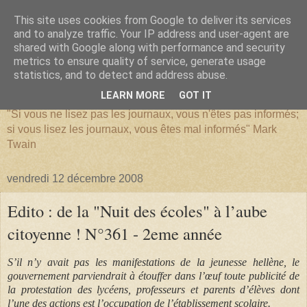
This site uses cookies from Google to deliver its services
and to analyze traffic. Your IP address and user-agent are
shared with Google along with performance and security
metrics to ensure quality of service, generate usage
SERIATIM
statistics, and to detect and address abuse.
LEARN MORE
GOT IT
"Si vous ne lisez pas les journaux, vous n'êtes pas informés;
si vous lisez les journaux, vous êtes mal informés" Mark
Twain
vendredi 12 décembre 2008
Edito : de la "Nuit des écoles" à l’aube
citoyenne ! N°361 - 2eme année
S’il n’y avait pas les manifestations de la jeunesse hellène, le
gouvernement parviendrait à étouffer dans l’œuf toute publicité de
la protestation des lycéens, professeurs et parents d’élèves dont
l’une des actions est l’occupation de l’établissement scolaire.