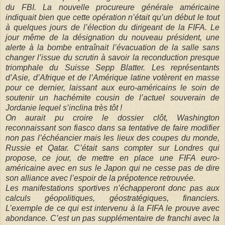
du FBI. La nouvelle procureure générale américaine
indiquait bien que cette opération n’était qu’un début le tout
à quelques jours de l’élection du dirigeant de la FIFA. Le
jour même de la désignation du nouveau président, une
alerte à la bombe entraînait l’évacuation de la salle sans
changer l’issue du scrutin à savoir la reconduction presque
triomphale du Suisse Sepp Blatter. Les représentants
d’Asie, d’Afrique et de l’Amérique latine votèrent en masse
pour ce dernier, laissant aux euro-américains le soin de
soutenir un hachémite cousin de l’actuel souverain de
Jordanie lequel s’inclina très tôt !
On aurait pu croire le dossier clôt, Washington
reconnaissant son fiasco dans sa tentative de faire modifier
non pas l’échéancier mais les lieux des coupes du monde,
Russie et Qatar. C’était sans compter sur Londres qui
propose, ce jour, de mettre en place une FIFA euro-
américaine avec en sus le Japon qui ne cesse pas de dire
son alliance avec l’espoir de la prépotence retrouvée.
Les manifestations sportives n’échapperont donc pas aux
calculs géopolitiques, géostratégiques, financiers.
L’exemple de ce qui est intervenu à la FIFA le prouve avec
abondance. C’est un pas supplémentaire de franchi avec la