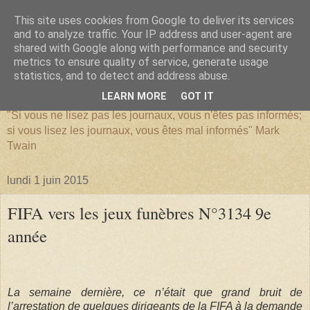
This site uses cookies from Google to deliver its services
and to analyze traffic. Your IP address and user-agent are
shared with Google along with performance and security
metrics to ensure quality of service, generate usage
SERIATIM
statistics, and to detect and address abuse.
LEARN MORE
GOT IT
"Si vous ne lisez pas les journaux, vous n'êtes pas informés;
si vous lisez les journaux, vous êtes mal informés" Mark
Twain
lundi 1 juin 2015
FIFA vers les jeux funèbres N°3134 9e
année
La semaine dernière, ce n’était que grand bruit de
l’arrestation de quelques dirigeants de la FIFA à la demande