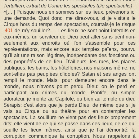
Tertullien, extrait de Contre les spectacles (De spectaculis)
«
[….]
Puisque nous en sommes sur les lieux, prévenons ici
une demande. Quoi donc, me direz-vous, si je visitais le
Cirque hors du temps des spectacles, courrais-je le risque
|401
de m'y souiller? — Les lieux ne sont point interdits en
eux-mêmes: un serviteur de Dieu peut aller sans péril non-
seulement aux endroits où l'on s'assemble pour ces
représentations, mais encore aux temples païens, pourvu
qu'il ait une raison légitime, indépendante des fonctions ou
des propriétés de ce lieu. D'ailleurs, les rues, les places
publiques, les bains, les hôtelleries, nos maisons même, ne
sont-elles pas peuplées d'idoles? Satan et ses anges ont
rempli le monde. Mais, pour demeurer encore dans le
monde, nous n'avons point perdu Dieu: on le perd en
participant aux crimes du monde. Pontife, ou simple
adorateur, je monte au Capitole, ou bien au temple du dieu
Sérapis; c'est alors que je perds Dieu, de même que si je
vais au Cirque ou au théâtre pour en contempler les
spectacles. La souillure ne vient pas des lieux proprement
dits; elle vient de ce qui se passe dans ces lieux, de ce qui
souille les lieux mêmes, ainsi que je l'ai démontré: la
corruption communique la corruption. Nous rappelons à