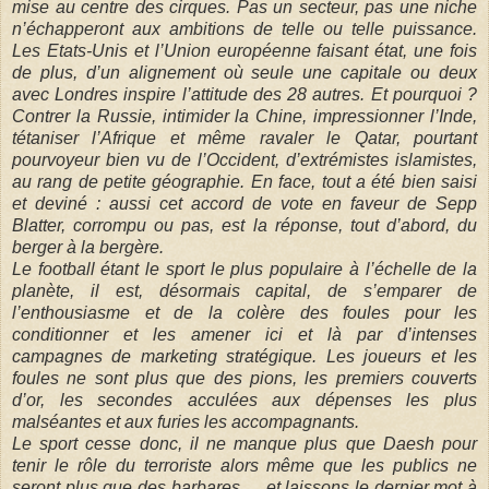
mise au centre des cirques. Pas un secteur, pas une niche
n’échapperont aux ambitions de telle ou telle puissance.
Les Etats-Unis et l’Union européenne faisant état, une fois
de plus, d’un alignement où seule une capitale ou deux
avec Londres inspire l’attitude des 28 autres. Et pourquoi ?
Contrer la Russie, intimider la Chine, impressionner l’Inde,
tétaniser l’Afrique et même ravaler le Qatar, pourtant
pourvoyeur bien vu de l’Occident, d’extrémistes islamistes,
au rang de petite géographie. En face, tout a été bien saisi
et deviné : aussi cet accord de vote en faveur de Sepp
Blatter, corrompu ou pas, est la réponse, tout d’abord, du
berger à la bergère.
Le football étant le sport le plus populaire à l’échelle de la
planète, il est, désormais capital, de s’emparer de
l’enthousiasme et de la colère des foules pour les
conditionner et les amener ici et là par d’intenses
campagnes de marketing stratégique. Les joueurs et les
foules ne sont plus que des pions, les premiers couverts
d’or, les secondes acculées aux dépenses les plus
malséantes et aux furies les accompagnants.
Le sport cesse donc, il ne manque plus que Daesh pour
tenir le rôle du terroriste alors même que les publics ne
seront plus que des barbares…..et laissons le dernier mot à