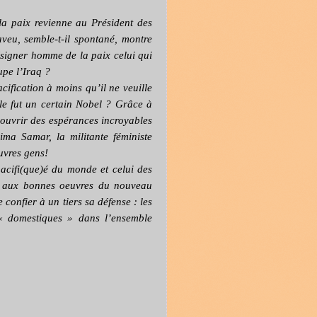
la paix revienne au Président des
veu, semble-t-il spontané, montre
signer homme de la paix celui qui
upe l’Iraq ?
cification à moins qu’il ne veuille
e fut un certain Nobel ? Grâce à
s’ouvrir des espérances incroyables
ima Samar, la militante féministe
auvres gens!
pacifi(que)é du monde et celui des
re aux bonnes oeuvres du nouveau
onfier à un tiers sa défense : les
t « domestiques » dans l’ensemble