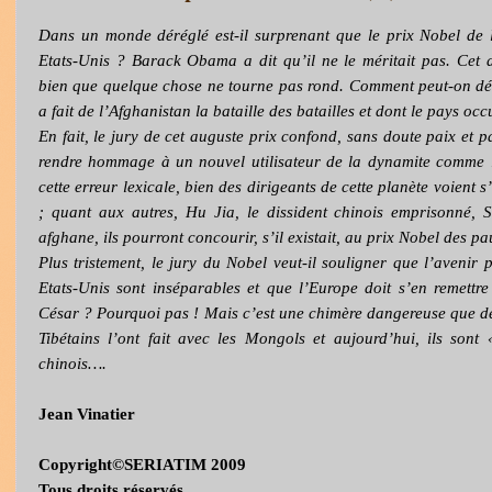
Dans un monde déréglé est-il surprenant que le prix Nobel de 
Etats-Unis ? Barack Obama a dit qu’il ne le méritait pas. Cet a
bien que quelque chose ne tourne pas rond. Comment peut-on dé
a fait de l’Afghanistan la bataille des batailles et dont le pays occ
En fait, le jury de cet auguste prix confond, sans doute paix et pa
rendre hommage à un nouvel utilisateur de la dynamite comme l
cette erreur lexicale, bien des dirigeants de cette planète voient 
; quant aux autres, Hu Jia, le dissident chinois emprisonné, S
afghane, ils pourront concourir, s’il existait, au prix Nobel des p
Plus tristement, le jury du Nobel veut-il souligner que l’avenir 
Etats-Unis sont inséparables et que l’Europe doit s’en remett
César ? Pourquoi pas ! Mais c’est une chimère dangereuse que de c
Tibétains l’ont fait avec les Mongols et aujourd’hui, ils son
chinois….
Jean Vinatier
Copyright©SERIATIM 2009
Tous droits réservés