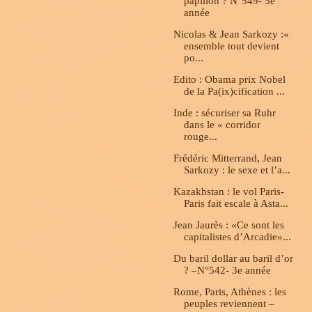
papillon ? N°549- 3e
année
Nicolas & Jean Sarkozy :«
ensemble tout devient
po...
Edito : Obama prix Nobel
de la Pa(ix)cification ...
Inde : sécuriser sa Ruhr
dans le « corridor
rouge...
Frédéric Mitterrand, Jean
Sarkozy : le sexe et l’a...
Kazakhstan : le vol Paris-
Paris fait escale à Asta...
Jean Jaurès : «Ce sont les
capitalistes d’Arcadie»...
Du baril dollar au baril d’or
? –N°542- 3e année
Rome, Paris, Athènes : les
peuples reviennent –