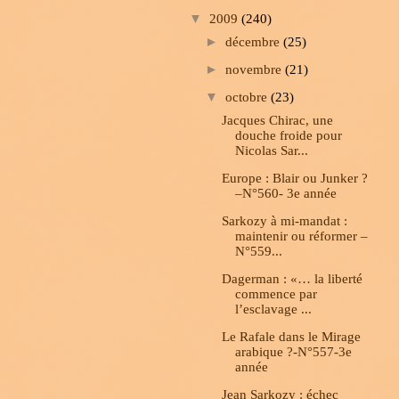
▼
2009
(240)
►
décembre
(25)
►
novembre
(21)
▼
octobre
(23)
Jacques Chirac, une
douche froide pour
Nicolas Sar...
Europe : Blair ou Junker ?
–N°560- 3e année
Sarkozy à mi-mandat :
maintenir ou réformer –
N°559...
Dagerman : «… la liberté
commence par
l’esclavage ...
Le Rafale dans le Mirage
arabique ?-N°557-3e
année
Jean Sarkozy : échec