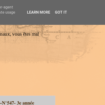
er-agent
rate usage
LEARN MORE
GOT IT
urnaux, vous êtes mal
 –N°547- 3e année