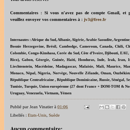
Commentaires : Si vous n’avez pas de compte Gmail, et p
veuillez envoyer vos commentaires à :
jv3@free.fr
Internautes : Afrique du Sud, Albanie, Algérie, Arabie Saoudite, Argentine,
Bosnie Herzegovine, Brésil, Cambodge, Cameroun, Canada, Chili, 
Colombie, Congo-Kinshasa, Corée du Sud, Côte d’Ivoire, Djibouti, EAU, 
Rico), Gabon, Géorgie, Guinée, Haïti, Honduras, Inde, Irak, Iran, I
Liechtenstein, Macédoine, Madagascar, Malaisie, Mali, Maurice, Ma
Monaco, Népal, Nigeria, Norvège, Nouvelle Zélande, Oman, Ouzbékistan
République Centrafricaine , République Dominicaine, Russie, Sénégal, Se
Tunisie, Turquie, Union européenne (27 dont France + DOM-TOM & Nouv
Uruguay, Venezuela, Vietnam, Yémen
Publié par
Jean Vinatier
à
01:06
Libellés :
Etats-Unis
,
Suède
Aucun commentaire: