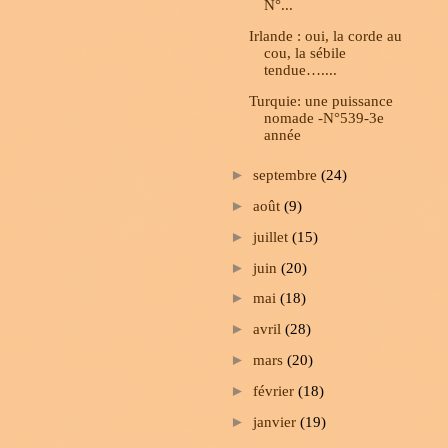
N°...
Irlande : oui, la corde au
cou, la sébile
tendue…....
Turquie: une puissance
nomade -N°539-3e
année
►
septembre
(24)
►
août
(9)
►
juillet
(15)
►
juin
(20)
►
mai
(18)
►
avril
(28)
►
mars
(20)
►
février
(18)
►
janvier
(19)