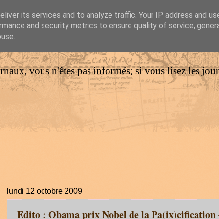
liver its services and to analyze traffic. Your IP address and us
rmance and security metrics to ensure quality of service, gene
IM
buse.
urnaux, vous n'êtes pas informés; si vous lisez les jo
lundi 12 octobre 2009
Edito : Obama prix Nobel de la Pa(ix)cification