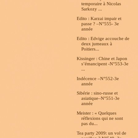
temporaire à Nicolas
Sarkozy ...
Edito : Karzai impair et
passe ? –N°555- 3e
année
Edito : Edvige accouche de
deux jumeaux à
Poitiers...
Kissinger : Chine et Japon
s’émancipent -N°553-3e
...
Indécence –N°552-3e
année
Sibérie : sino-russe et
asiatique–N°551-3e
année
Meister : « Quelques
réflexions qui ne sont
pas du...
Tea party 2009: un vol de