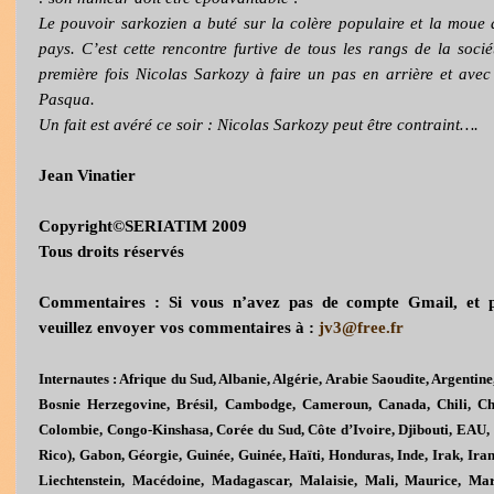
Le pouvoir sarkozien a buté sur la colère populaire et la moue d
pays. C’est cette rencontre furtive de tous les rangs de la soci
première fois Nicolas Sarkozy à faire un pas en arrière et avec
Pasqua.
Un fait est avéré ce soir : Nicolas Sarkozy peut être contraint….
Jean Vinatier
Copyright©SERIATIM 2009
Tous droits réservés
Commentaires : Si vous n’avez pas de compte Gmail, et p
veuillez envoyer vos commentaires à :
jv3@free.fr
Internautes : Afrique du Sud, Albanie, Algérie, Arabie Saoudite, Argentine,
Bosnie Herzegovine, Brésil, Cambodge, Cameroun, Canada, Chili, 
Colombie, Congo-Kinshasa, Corée du Sud, Côte d’Ivoire, Djibouti, EAU, 
Rico), Gabon, Géorgie, Guinée, Guinée, Haïti, Honduras, Inde, Irak, Iran
Liechtenstein, Macédoine, Madagascar, Malaisie, Mali, Maurice, Ma