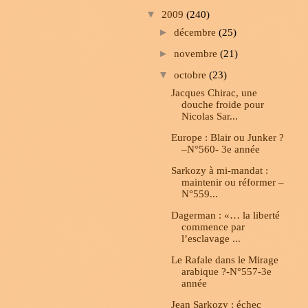
▼
2009
(240)
►
décembre
(25)
►
novembre
(21)
▼
octobre
(23)
Jacques Chirac, une
douche froide pour
Nicolas Sar...
Europe : Blair ou Junker ?
–N°560- 3e année
Sarkozy à mi-mandat :
maintenir ou réformer –
N°559...
Dagerman : «… la liberté
commence par
l’esclavage ...
Le Rafale dans le Mirage
arabique ?-N°557-3e
année
Jean Sarkozy : échec