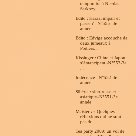
temporaire à Nicolas
Sarkozy ...
Edito : Karzai impair et
passe ? –N°555- 3e
année
Edito : Edvige accouche de
deux jumeaux à
Poitiers...
Kissinger : Chine et Japon
s’émancipent -N°553-3e
...
Indécence –N°552-3e
année
Sibérie : sino-russe et
asiatique–N°551-3e
année
Meister : « Quelques
réflexions qui ne sont
pas du...
Tea party 2009: un vol de