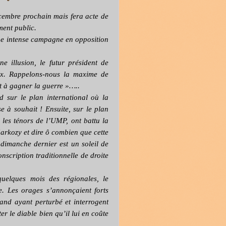
cembre prochain mais fera acte de
ment public.
ne intense campagne en opposition
 illusion, le futur président de
x. Rappelons-nous la maxime de
it à gagner la guerre »…..
d sur le plan international où la
se à souhait ! Ensuite, sur le plan
s les ténors de l’UMP, ont battu la
arkozy et dire ô combien que cette
 dimanche dernier est un soleil de
onscription traditionnelle de droite
quelques mois des régionales, le
te. Les orages s’annonçaient forts
and ayant perturbé et interrogent
r le diable bien qu’il lui en coûte