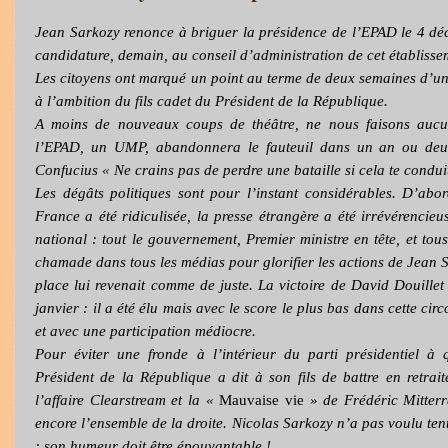
Jean Sarkozy renonce à briguer la présidence de l’EPAD le 4 dé
candidature, demain, au conseil d’administration de cet établisse
Les citoyens ont marqué un point au terme de deux semaines d’u
à l’ambition du fils cadet du Président de la République.
A moins de nouveaux coups de théâtre, ne nous faisons aucune
l’EPAD, un UMP, abandonnera le fauteuil dans un an ou deu
Confucius « Ne crains pas de perdre une bataille si cela te condu
Les dégâts politiques sont pour l’instant considérables. D’abor
France a été ridiculisée, la presse étrangère a été irrévérencieu
national : tout le gouvernement, Premier ministre en tête, et tou
chamade dans tous les médias pour glorifier les actions de Jean S
place lui revenait comme de juste. La victoire de David Douillet
janvier : il a été élu mais avec le score le plus bas dans cette circ
et avec une participation médiocre.
Pour éviter une fronde à l’intérieur du parti présidentiel à 
Président de la République a dit à son fils de battre en retrai
l’affaire Clearstream et la «
Mauvaise vie
» de Frédéric Mitterr
encore l’ensemble de la droite. Nicolas Sarkozy n’a pas voulu tente
: son humeur doit être épouvantable !