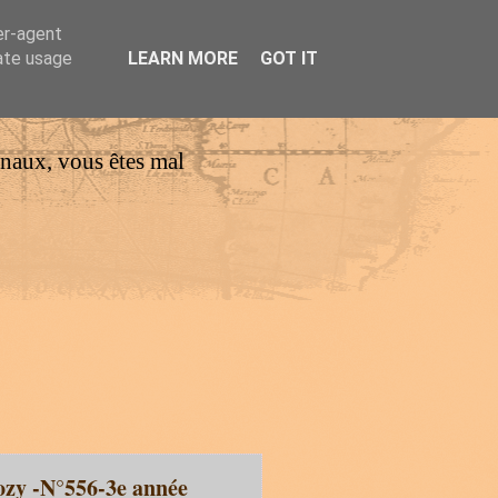
er-agent
rate usage
LEARN MORE
GOT IT
urnaux, vous êtes mal
ozy -N°556-3e année