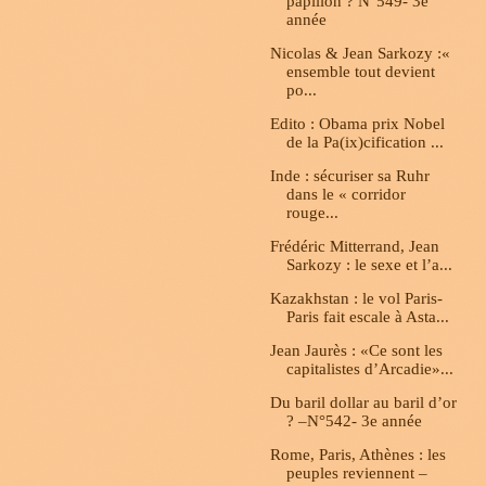
papillon ? N°549- 3e
année
Nicolas & Jean Sarkozy :«
ensemble tout devient
po...
Edito : Obama prix Nobel
de la Pa(ix)cification ...
Inde : sécuriser sa Ruhr
dans le « corridor
rouge...
Frédéric Mitterrand, Jean
Sarkozy : le sexe et l’a...
Kazakhstan : le vol Paris-
Paris fait escale à Asta...
Jean Jaurès : «Ce sont les
capitalistes d’Arcadie»...
Du baril dollar au baril d’or
? –N°542- 3e année
Rome, Paris, Athènes : les
peuples reviennent –