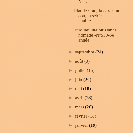
N°...
Irlande : oui, la corde au
cou, la sébile
tendue…....
Turquie: une puissance
nomade -N°539-3e
année
►
septembre
(24)
►
août
(9)
►
juillet
(15)
►
juin
(20)
►
mai
(18)
►
avril
(28)
►
mars
(20)
►
février
(18)
►
janvier
(19)