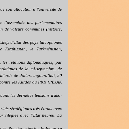
e son allocution à l'université de
e l’assemblée des parlementaires
on de valeurs communes (histoire,
 Chefs d’Etat des pays turcophones
e Kirghizstan, le Turkménistan,
 les relations diplomatiques; par
politiques de la mi-septembre, de
liards de dollars aujourd’hui, 20
er contre les Kurdes du PKK (PEJAK
dans les dernières tensions irako-
iats stratégiques très étroits avec
privilégiée avec l’Etat hébreu. La
ue le Premier ministre Erdogan se