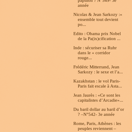
papillon ? N°549- 3e
année
Nicolas & Jean Sarkozy :«
ensemble tout devient
po...
Edito : Obama prix Nobel
de la Pa(ix)cification ...
Inde : sécuriser sa Ruhr
dans le « corridor
rouge...
Frédéric Mitterrand, Jean
Sarkozy : le sexe et l’a...
Kazakhstan : le vol Paris-
Paris fait escale à Asta...
Jean Jaurès : «Ce sont les
capitalistes d’Arcadie»...
Du baril dollar au baril d’or
? –N°542- 3e année
Rome, Paris, Athènes : les
peuples reviennent –