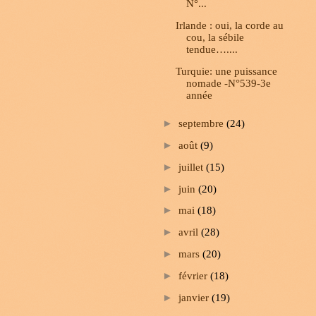
N°...
Irlande : oui, la corde au
cou, la sébile
tendue…....
Turquie: une puissance
nomade -N°539-3e
année
►
septembre
(24)
►
août
(9)
►
juillet
(15)
►
juin
(20)
►
mai
(18)
►
avril
(28)
►
mars
(20)
►
février
(18)
►
janvier
(19)