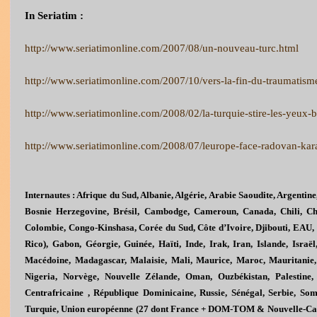
In Seriatim :
http://www.seriatimonline.com/2007/08/un-nouveau-turc.html
http://www.seriatimonline.com/2007/10/vers-la-fin-du-traumatism
http://www.seriatimonline.com/2008/02/la-turquie-stire-les-yeux-
http://www.seriatimonline.com/2008/07/leurope-face-radovan-kar
Internautes : Afrique du Sud, Albanie, Algérie, Arabie Saoudite, Argentine,
Bosnie Herzegovine, Brésil, Cambodge, Cameroun, Canada, Chili, 
Colombie, Congo-Kinshasa, Corée du Sud, Côte d’Ivoire, Djibouti, EAU, 
Rico), Gabon, Géorgie, Guinée, Haïti, Inde, Irak, Iran, Islande, Israël
Macédoine, Madagascar, Malaisie, Mali, Maurice, Maroc, Mauritanie
Nigeria, Norvège, Nouvelle Zélande, Oman, Ouzbékistan, Palestine,
Centrafricaine , République Dominicaine, Russie, Sénégal, Serbie, Soma
Turquie, Union européenne (27 dont France + DOM-TOM & Nouvelle-Calé