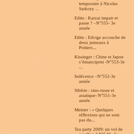
temporaire à Nicolas
Sarkozy ...
Edito : Karzai impair et
passe ? –N°555- 3e
année
Edito : Edvige accouche de
deux jumeaux à
Poitiers...
Kissinger : Chine et Japon
s’émancipent -N°553-3e
...
Indécence –N°552-3e
année
Sibérie : sino-russe et
asiatique–N°551-3e
année
Meister : « Quelques
réflexions qui ne sont
pas du...
Tea party 2009: un vol de