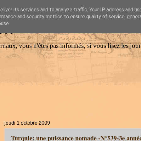
liver its services and to analyze traffic. Your IP address and us
rmance and security metrics to ensure quality of service, gene
IM
buse.
urnaux, vous n'êtes pas informés; si vous lisez les jo
jeudi 1 octobre 2009
Turquie: une puissance nomade -N°539-3e anné