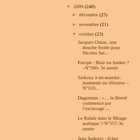
▼
2009
(240)
►
décembre
(25)
►
novembre
(21)
▼
octobre
(23)
Jacques Chirac, une
douche froide pour
Nicolas Sar...
Europe : Blair ou Junker ?
–N°560- 3e année
Sarkozy à mi-mandat :
maintenir ou réformer –
N°559...
Dagerman : «… la liberté
commence par
l’esclavage ...
Le Rafale dans le Mirage
arabique ?-N°557-3e
année
Jean Sarkozy : échec