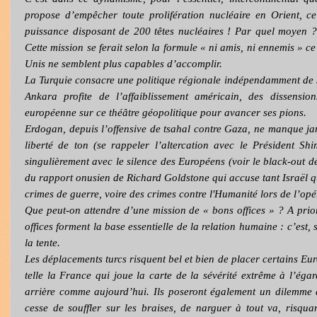
propose d’empêcher toute prolifération nucléaire en Orient, ce 
puissance disposant de 200 têtes nucléaires ! Par quel moyen ?
Cette mission se ferait selon la formule « ni amis, ni ennemis » ce
Unis ne semblent plus capables d’accomplir.
La Turquie consacre une politique régionale indépendamment de 
Ankara profite de l’affaiblissement américain, des dissensio
européenne sur ce théâtre géopolitique pour avancer ses pions.
Erdogan, depuis l’offensive de tsahal contre Gaza, ne manque j
liberté de ton (se rappeler l’altercation avec le Président S
singulièrement avec le silence des Européens (voir le black-out d
du rapport onusien de Richard Goldstone qui accuse tant Israël q
crimes de guerre, voire des crimes contre l'Humanité lors de l’op
Que peut-on attendre d’une mission de « bons offices » ? A prior
offices forment la base essentielle de la relation humaine : c’est,
la tente.
Les déplacements turcs risquent bel et bien de placer certains Eu
telle la France qui joue la carte de la sévérité extrême à l’égar
arrière comme aujourd’hui. Ils poseront également un dilemme 
cesse de souffler sur les braises, de narguer à tout va, risq