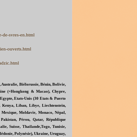
e-de-svres-en.html
bien-ouverts.html
adzic.html
 Australie, Biélorussie, Bénin, Bolivie,
Chine (+Hongkong & Macao), Chypre,
Egypte, Etats-Unis (30 Etats & Puerto
, Kenya, Liban, Libye, Liechtenstein,
, Mexique, Moldavie, Monaco, Népal,
 Pakistan, Pérou, Qatar, République
lie, Suisse, Thaïlande,Togo, Tunisie,
donie, Polynésie), Ukraine, Uruguay,