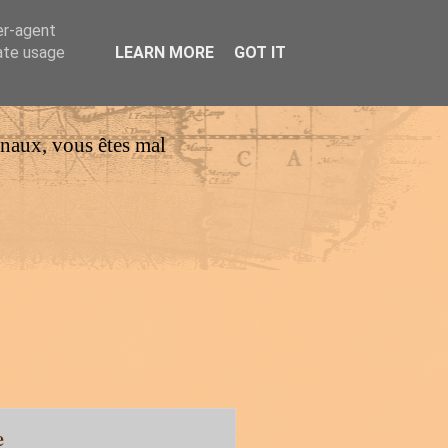
er-agent
rate usage
LEARN MORE
GOT IT
urnaux, vous êtes mal
e