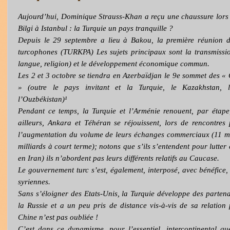
Aujourd’hui, Dominique Strauss-Khan a reçu une chaussure lors d
Bilgi à Istanbul : la Turquie un pays tranquille ?
Depuis le 29 septembre a lieu à Bakou, la première réunion d
turcophones (TURKPA) Les sujets principaux sont la transmissi
langue, religion) et le développement économique commun.
Les 2 et 3 octobre se tiendra en Azerbaïdjan le 9e sommet des «
» (outre le pays invitant et la Turquie, le Kazakhstan, l
l’Ouzbékistan)¹
Pendant ce temps, la Turquie et l’Arménie renouent, par étape,
ailleurs, Ankara et Téhéran se réjouissent, lors de rencontres 
l’augmentation du volume de leurs échanges commerciaux (11 mil
milliards à court terme); notons que s’ils s’entendent pour lutt
en Iran) ils n’abordent pas leurs différents relatifs au Caucase.
Le gouvernement turc s’est, également, interposé, avec bénéfice, 
syriennes.
Sans s’éloigner des Etats-Unis, la Turquie développe des partenar
la Russie et a un peu pris de distance vis-à-vis de sa relation 
Chine n’est pas oubliée !
C’est dans ce dynamisme, pour l’essentiel, intercontinental q