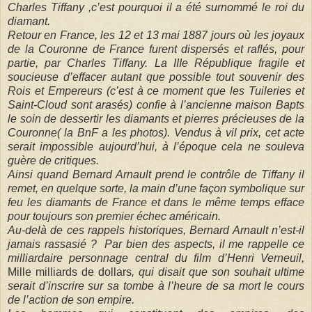
Charles Tiffany ,c’est pourquoi il a été surnommé le roi du
diamant.
Retour en France, les 12 et 13 mai 1887 jours où les joyaux
de la Couronne de France furent dispersés et raflés, pour
partie, par Charles Tiffany. La IIIe République fragile et
soucieuse d’effacer autant que possible tout souvenir des
Rois et Empereurs (c’est à ce moment que les Tuileries et
Saint-Cloud sont arasés) confie à l’ancienne maison Bapts
le soin de dessertir les diamants et pierres précieuses de la
Couronne( la BnF a les photos). Vendus à vil prix, cet acte
serait impossible aujourd’hui, à l’époque cela ne souleva
guère de critiques.
Ainsi quand Bernard Arnault prend le contrôle de Tiffany il
remet, en quelque sorte, la main d’une façon symbolique sur
feu les diamants de France et dans le même temps efface
pour toujours son premier échec américain.
Au-delà de ces rappels historiques, Bernard Arnault n’est-il
jamais rassasié ?
Par bien des aspects, il me rappelle ce
milliardaire personnage central du film d’Henri Verneuil,
Mille milliards de dollars
, qui disait que son souhait ultime
serait d’inscrire sur sa tombe à l’heure de sa mort le cours
de l’action de son empire.