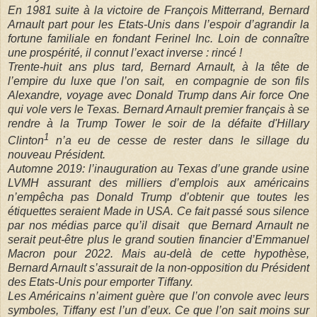
En 1981 suite à la victoire de François Mitterrand, Bernard
Arnault part pour les Etats-Unis dans l’espoir d’agrandir la
fortune familiale en fondant Ferinel Inc. Loin de connaître
une prospérité, il connut l’exact inverse : rincé !
Trente-huit ans plus tard, Bernard Arnault, à la tête de
l’empire du luxe que l’on sait,
en compagnie de son fils
Alexandre, voyage avec Donald Trump dans Air force One
qui vole vers le Texas. Bernard Arnault premier français à se
rendre à la Trump Tower le soir de la défaite d'Hillary
1
Clinton
n’a eu de cesse de rester dans le sillage du
nouveau Président.
Automne 2019: l’inauguration au Texas d’une grande usine
LVMH assurant des milliers d’emplois aux américains
n’empêcha pas Donald Trump d’obtenir que toutes les
étiquettes seraient Made in USA. Ce fait passé sous silence
par nos médias parce qu’il disait
que Bernard Arnault ne
serait peut-être plus le grand soutien financier d’Emmanuel
Macron pour 2022. Mais au-delà de cette hypothèse,
Bernard Arnault s’assurait de la non-opposition du Président
des Etats-Unis pour emporter Tiffany.
Les Américains n’aiment guère que l’on convole avec leurs
symboles, Tiffany est l’un d’eux. Ce que l’on sait moins sur