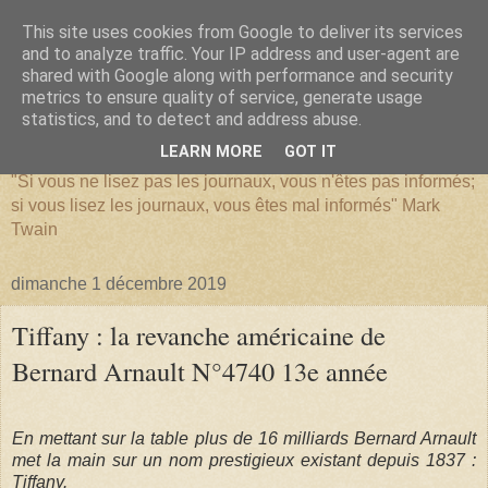
This site uses cookies from Google to deliver its services
and to analyze traffic. Your IP address and user-agent are
shared with Google along with performance and security
metrics to ensure quality of service, generate usage
SERIATIM
statistics, and to detect and address abuse.
LEARN MORE
GOT IT
"Si vous ne lisez pas les journaux, vous n'êtes pas informés;
si vous lisez les journaux, vous êtes mal informés" Mark
Twain
dimanche 1 décembre 2019
Tiffany : la revanche américaine de
Bernard Arnault N°4740 13e année
En mettant sur la table plus de 16 milliards Bernard Arnault
met la main sur un nom prestigieux existant depuis 1837 :
Tiffany.