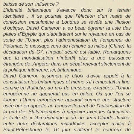
baisse de son
influence ?
L’identité britannique s’avance donc sur le terrain
identitaire : il se pourrait que l’élection d’un maire de
confession musulmane à Londres se révèle une illusion
d’optique. David Cameron a eu beau égrener la liste des
plaies d’Égypte qui s’abattraient sur le royaume en cas de
sortie de l’Union, plus l’admonestation de l’empereur du
Potomac, le message venu de l’empire du milieu (Chine), la
déclaration du G7, l’impact désiré est faible. Remarquons
que la mondialisation n’interdit plus à une puissance
étrangère de s’ingérer dans un débat relevant strictement de
la politique intérieure, ici, britannique.
David Cameron assumera le choix d’avoir appelé à la
consultation les britanniques et même s’il l’emportait in fine,
comme en Autriche, au prix de pressions exercées, l’Union
européenne ne gagnerait pas en galon. Où que l’on se
tourne, l’Union européenne apparait comme une structure
usée qui en appelle au renouvellement de l’autorisation de
la part des États-membres à négocier avec les Américains
le traité de « libre-échange » où un Jean-Claude Junker,
entre deux déclarations maladroites, accepter d’aller à
Saint-Pétersbourg le 16 juin s’attirant le courroux de