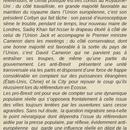
référendum, le climat politique est très confus au Royaume-
Uni : du côté travailliste, en grande majorité favorable au
maintien du royaume dans l’Union européenne, c’est son
président Corbyn qui fait tâche : son passé d’eurosceptique
sème le trouble, pendant ce temps, leur nouveau maire de
Londres, Sadiq Khan fait hisser le drapeau étoilé à côté de
celui de l’Union Jack et accompagne le Premier ministre
Cameron dans les meetings ; du côté conservateur, dont
une bonne majorité est favorable à la sortie du pays de
l’Union, c’est David Cameron qui ne parvient pas à
entraîner ses troupes, de même qu’une partie du
gouvernement. Les anti-Brexit
présentent une unité
transversale via les partis et disposent d’une force de frappe
considérable en comptant sur des puissances étrangères
(États-Unis, Chine) et la City pour rejouer le coup qu’ils
réussirent lors du référendum en Ecosse.
Les pro-Brexit ont pour eux de compter sur une dynamique
populaire réelle qui s’opposera frontalement à celle issue
des villes toujours tentées par les ouvertures sans cesse
agrandies. Sans nul doute,
la question migratoire sera-t-elle
le point névralgique dont dépendra l’issue du référendum
aidée par la presse populaire, par réflexe, évidemment anti-
européenne
qui
garde une influence réelle en dépit de la