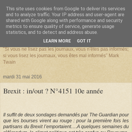
This site uses cookies from Google to deliver its services
and to analyze traffic. Your IP address and user-agent are
shared with Google along with performance and security
metrics to ensure quality of service, generate usage
SERIATIM
statistics, and to detect and address abuse.
LEARN MORE
GOT IT
"Si vous ne lisez pas les journaux, vous n'êtes pas informés;
si vous lisez les journaux, vous êtes mal informés" Mark
Twain
mardi 31 mai 2016
Brexit : in/out ? N°4151 10e année
Il suffit de deux sondages demandés par The Guardian pour
que les bourses virent au rouge : pour la première fois les
partisans du Brexit l’emportaient….A quelques semaines du