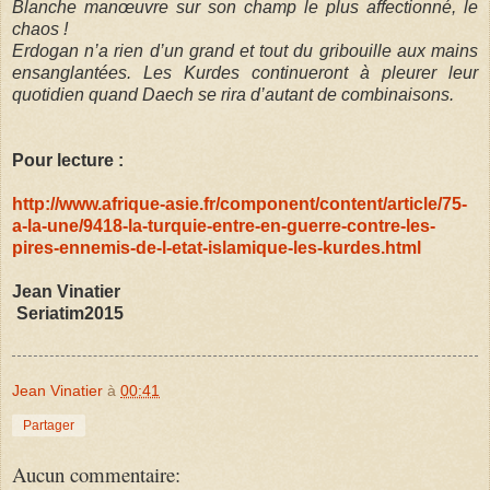
Blanche manœuvre sur son champ le plus affectionné, le
chaos !
Erdogan n’a rien d’un grand et tout du gribouille aux mains
ensanglantées. Les Kurdes continueront à pleurer leur
quotidien quand Daech se rira d’autant de combinaisons.
Pour lecture :
http://www.afrique-asie.fr/component/content/article/75-
a-la-une/9418-la-turquie-entre-en-guerre-contre-les-
pires-ennemis-de-l-etat-islamique-les-kurdes.html
Jean Vinatier
Seriatim2015
Jean Vinatier
à
00:41
Partager
Aucun commentaire: