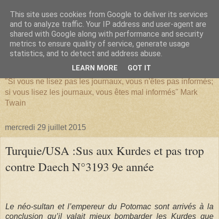
This site uses cookies from Google to deliver its services
and to analyze traffic. Your IP address and user-agent are
shared with Google along with performance and security
metrics to ensure quality of service, generate usage
SERIATIM
statistics, and to detect and address abuse.
LEARN MORE
GOT IT
"Si vous ne lisez pas les journaux, vous n'êtes pas informés;
si vous lisez les journaux, vous êtes mal informés" Mark
Twain
mercredi 29 juillet 2015
Turquie/USA :Sus aux Kurdes et pas trop
contre Daech N°3193 9e année
Le néo-sultan et l’empereur du Potomac sont arrivés à la
conclusion qu’il valait mieux bombarder les Kurdes que