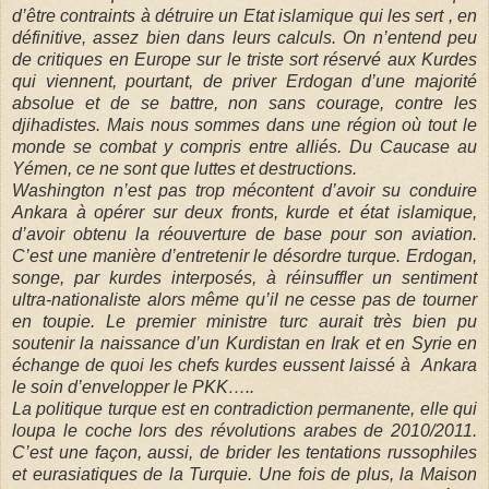
d’être contraints à détruire un Etat islamique qui les sert , en
définitive, assez bien dans leurs calculs. On n’entend peu
de critiques en Europe sur le triste sort réservé aux Kurdes
qui viennent, pourtant, de priver Erdogan d’une majorité
absolue et de se battre, non sans courage, contre les
djihadistes. Mais nous sommes dans une région où tout le
monde se combat y compris entre alliés. Du Caucase au
Yémen, ce ne sont que luttes et destructions.
Washington n’est pas trop mécontent d’avoir su conduire
Ankara à opérer sur deux fronts, kurde et état islamique,
d’avoir obtenu la réouverture de base pour son aviation.
C’est une manière d’entretenir le désordre turque. Erdogan,
songe, par kurdes interposés, à réinsuffler un sentiment
ultra-nationaliste alors même qu’il ne cesse pas de tourner
en toupie. Le premier ministre turc aurait très bien pu
soutenir la naissance d’un Kurdistan en Irak et en Syrie en
échange de quoi les chefs kurdes eussent laissé à
Ankara
le soin d’envelopper le PKK…..
La politique turque est en contradiction permanente, elle qui
loupa le coche lors des révolutions arabes de 2010/2011.
C’est une façon, aussi, de brider les tentations russophiles
et eurasiatiques de la Turquie. Une fois de plus, la Maison